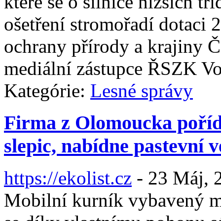
které se o silnice nižších tř
ošetření stromořadí dotaci
ochrany přírody a krajiny Č
mediální zástupce ŘSZK Vo
Kategórie:
Lesné správy
Firma z Olomoucka pořídi
slepic, nabídne pastevní v
https://ekolist.cz
-
23 Máj, 
Mobilní kurník vybavený m