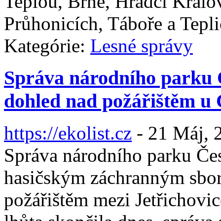
Teplou, Brně, Hradci Králov
Průhonicích, Táboře a Tepli
Kategórie:
Lesné správy
Správa národního parku 
dohled nad požářištěm u
https://ekolist.cz
-
21 Máj, 
Správa národního parku Če
hasičským záchranným sbor
požářištěm mezi Jetřichovi