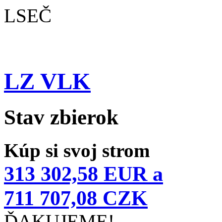
LSEČ
LZ VLK
Stav zbierok
Kúp si svoj strom
313 302,58 EUR a
711 707,08 CZK
ĎAKUJEME!