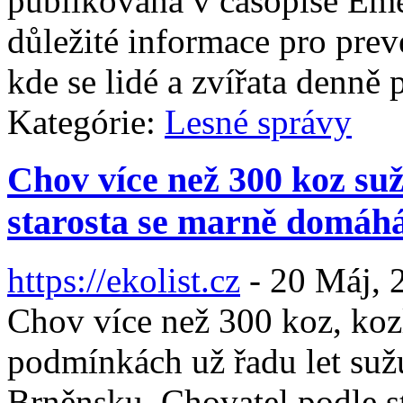
publikovaná v časopise Emer
důležité informace pro pre
kde se lidé a zvířata denně
Kategórie:
Lesné správy
Chov více než 300 koz su
starosta se marně domáhá
https://ekolist.cz
-
20 Máj, 
Chov více než 300 koz, koz
podmínkách už řadu let suž
Brněnsku. Chovatel podle s