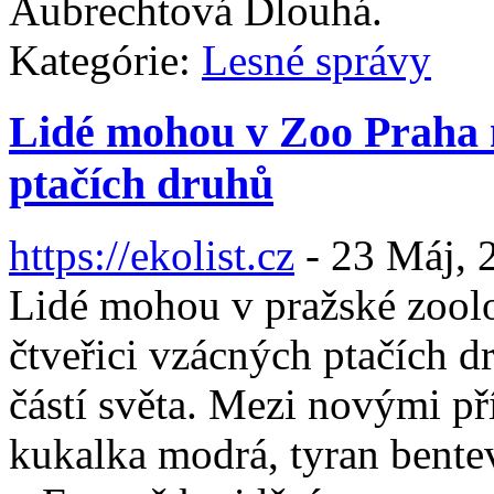
Aubrechtová Dlouhá.
Kategórie:
Lesné správy
Lidé mohou v Zoo Praha n
ptačích druhů
https://ekolist.cz
-
23 Máj, 
Lidé mohou v pražské zoolo
čtveřici vzácných ptačích d
částí světa. Mezi novými př
kukalka modrá, tyran bentev