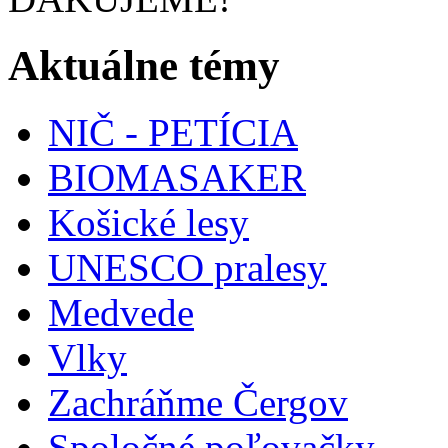
Aktuálne témy
NIČ - PETÍCIA
BIOMASAKER
Košické lesy
UNESCO pralesy
Medvede
Vlky
Zachráňme Čergov
Spoločné poľovačky