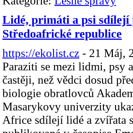
Kategórie:
Lesné správy
Lidé, primáti a psi sdílej
Středoafrické republice
https://ekolist.cz
-
21 Máj, 
Paraziti se mezi lidmi, psy 
častěji, než vědci dosud p
biologie obratlovců Akade
Masarykovy univerzity ukazu
Africe sdílejí lidé a zvířata