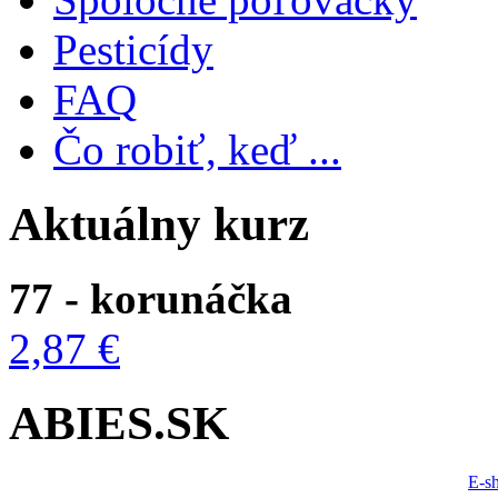
Pesticídy
FAQ
Čo robiť, keď ...
Aktuálny kurz
77 - korunáčka
2,87 €
ABIES.SK
E-s