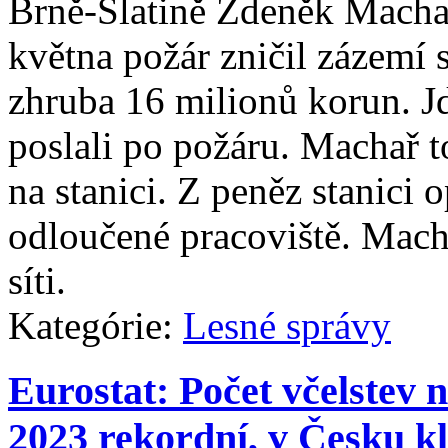
Brně‑Slatině Zdeněk Machař
května požár zničil zázemí 
zhruba 16 milionů korun. Jd
poslali po požáru. Machař t
na stanici. Z peněz stanici 
odloučené pracoviště. Macha
síti.
Kategórie:
Lesné správy
Eurostat: Počet včelstev 
2023 rekordní, v Česku kl