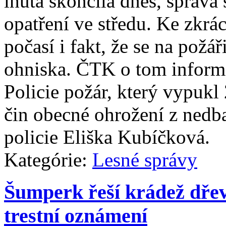
lhůta skončila dnes, správa
opatření ve středu. Ke zkrá
počasí i fakt, že se na požá
ohniska. ČTK o tom inform
Policie požár, který vypukl 
čin obecné ohrožení z nedba
policie Eliška Kubíčková.
Kategórie:
Lesné správy
Šumperk řeší krádež dřeva
trestní oznámení