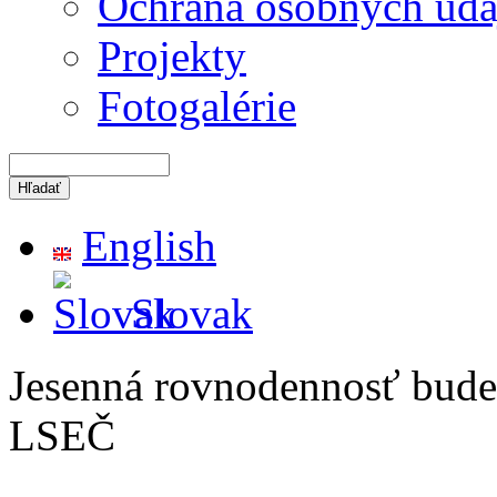
Ochrana osobných úda
Projekty
Fotogalérie
English
Slovak
Jesenná rovnodennosť bude
LSEČ