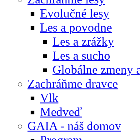
Evolučné lesy
Les a povodne
Les a zrážky
Les a sucho
Globálne zmeny a
Zachráňme dravce
Vlk
Medveď
GAIA - náš domov
Program