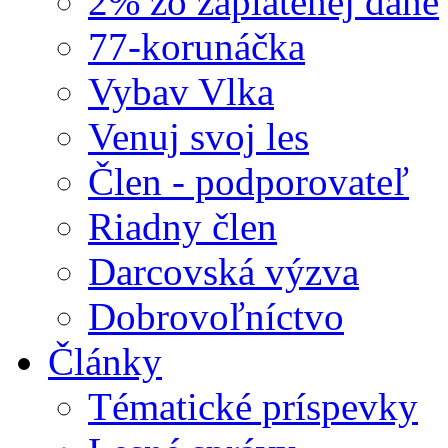
2% zo zaplatenej dane
77-korunáčka
Vybav Vlka
Venuj svoj les
Člen - podporovateľ
Riadny člen
Darcovská výzva
Dobrovoľníctvo
Články
Tématické príspevky