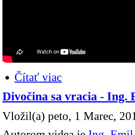
Čítať viac
Divočina sa vracia - Ing. 
Vložil(a) peto, 1 Marec, 20
Autorom videa je
Ing. Emil