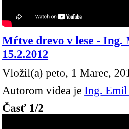
Mŕtve drevo v lese - Ing.
15.2.2012
Vložil(a) peto, 1 Marec, 20
Autorom videa je
Ing. Emil
Časť 1/2