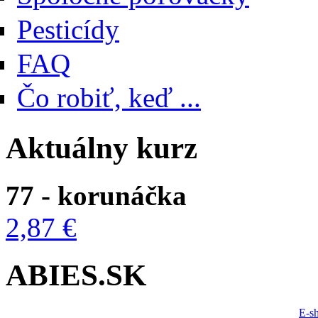
Pesticídy
FAQ
Čo robiť, keď ...
Aktuálny kurz
77 - korunáčka
2,87 €
ABIES.SK
E-s