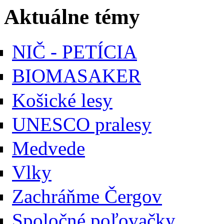
Aktuálne témy
NIČ - PETÍCIA
BIOMASAKER
Košické lesy
UNESCO pralesy
Medvede
Vlky
Zachráňme Čergov
Spoločné poľovačky