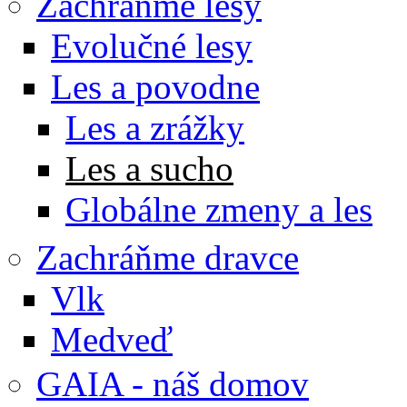
Zachráňme lesy
Evolučné lesy
Les a povodne
Les a zrážky
Les a sucho
Globálne zmeny a les
Zachráňme dravce
Vlk
Medveď
GAIA - náš domov