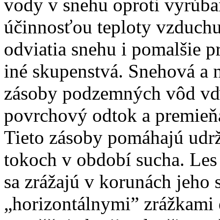
vody v snehu oproti vyrúba
účinnosťou teploty vzduchu
odviatia snehu i pomalšie 
iné skupenstvá. Snehová a 
zásoby podzemných vôd vďa
povrchový odtok a premieň
Tieto zásoby pomáhajú udrž
tokoch v období sucha. Les
sa zrážajú v korunách jeho 
„horizontálnymi” zrážkami 