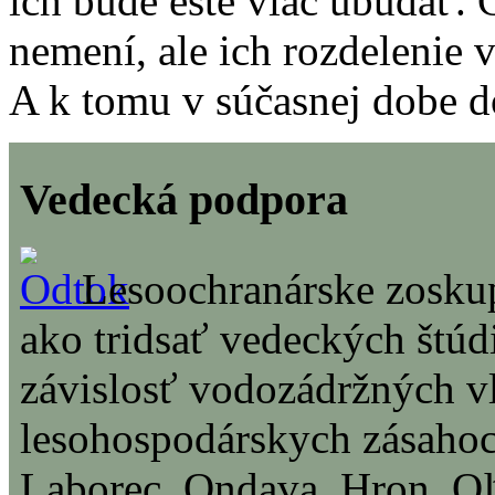
ich bude ešte viac ubúdať. 
nemení, ale ich rozdelenie 
A k tomu v súčasnej dobe 
Vedecká podpora
Lesoochranárske zoskup
ako tridsať vedeckých štúd
závislosť vodozádržných vl
lesohospodárskych zásahoch
Laborec, Ondava, Hron, Oľš