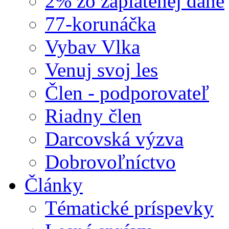
2% zo zaplatenej dane
77-korunáčka
Vybav Vlka
Venuj svoj les
Člen - podporovateľ
Riadny člen
Darcovská výzva
Dobrovoľníctvo
Články
Tématické príspevky