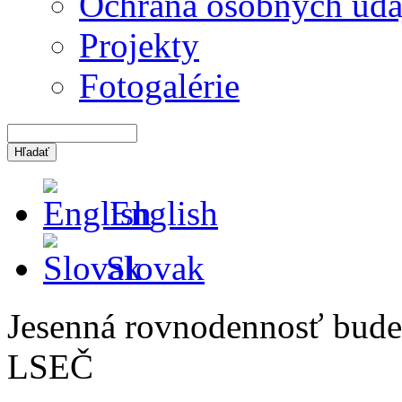
Ochrana osobných úda
Projekty
Fotogalérie
English
Slovak
Jesenná rovnodennosť bude
LSEČ