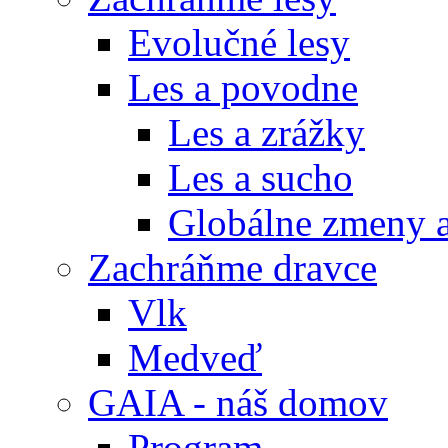
Evolučné lesy
Les a povodne
Les a zrážky
Les a sucho
Globálne zmeny a
Zachráňme dravce
Vlk
Medveď
GAIA - náš domov
Program