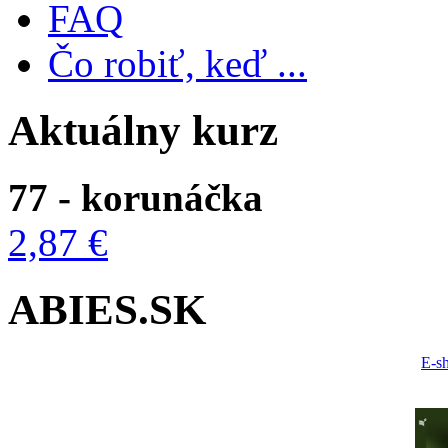
FAQ
Čo robiť, keď ...
Aktuálny kurz
77 - korunáčka
2,87 €
ABIES.SK
E-s