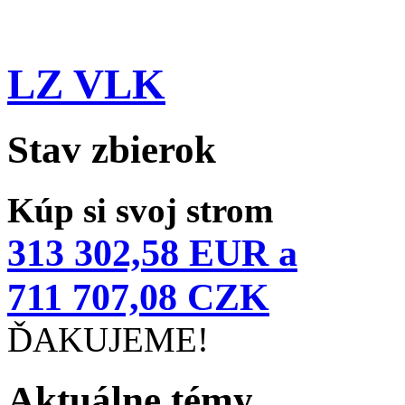
LZ VLK
Stav zbierok
Kúp si svoj strom
313 302,58 EUR a
711 707,08 CZK
ĎAKUJEME!
Aktuálne témy