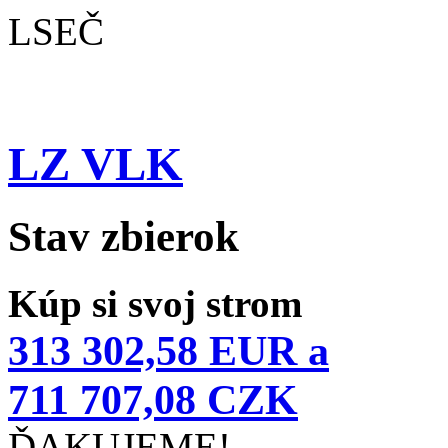
LSEČ
LZ VLK
Stav zbierok
Kúp si svoj strom
313 302,58 EUR a
711 707,08 CZK
ĎAKUJEME!