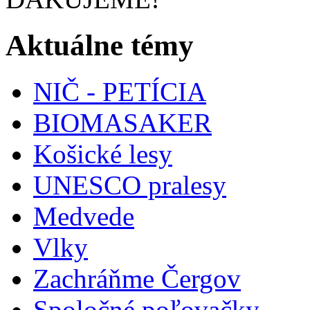
Aktuálne témy
NIČ - PETÍCIA
BIOMASAKER
Košické lesy
UNESCO pralesy
Medvede
Vlky
Zachráňme Čergov
Spoločné poľovačky