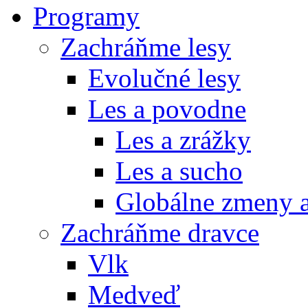
Programy
Zachráňme lesy
Evolučné lesy
Les a povodne
Les a zrážky
Les a sucho
Globálne zmeny a
Zachráňme dravce
Vlk
Medveď