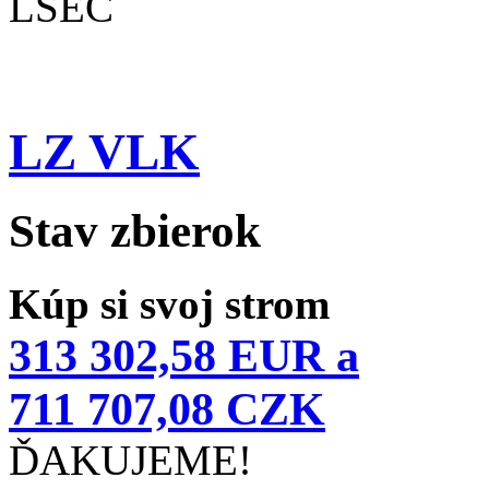
LSEČ
LZ VLK
Stav zbierok
Kúp si svoj strom
313 302,58 EUR a
711 707,08 CZK
ĎAKUJEME!