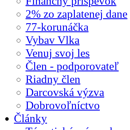
Finančný príspevok
2% zo zaplatenej dane
77-korunáčka
Vybav Vlka
Venuj svoj les
Člen - podporovateľ
Riadny člen
Darcovská výzva
Dobrovoľníctvo
Články