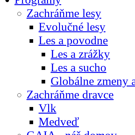
Zachráňme lesy
Evolučné lesy
Les a povodne
Les a zrážky
Les a sucho
Globálne zmeny a
Zachráňme dravce
Vlk
Medveď