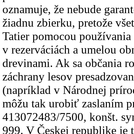
oznamuje, že nebude garan
žiadnu zbierku, pretože vše
Tatier pomocou používania 
v rezerváciách a umelou o
drevinami. Ak sa občania 
záchrany lesov presadzova
(napríklad v Národnej príro
môžu tak urobiť zaslaním p
413072483/7500, konšt. sy
999. V Českej republike je