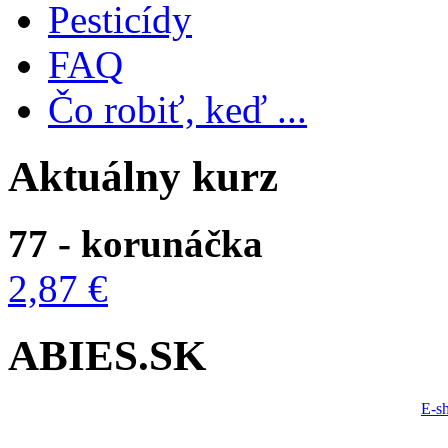
Pesticídy
FAQ
Čo robiť, keď ...
Aktuálny kurz
77 - korunáčka
2,87 €
ABIES.SK
E-s