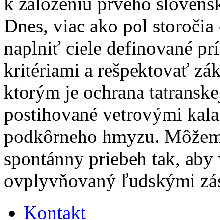
k založeniu prvého sloven
Dnes, viac ako pol storočia
naplniť ciele definované p
kritériami a rešpektovať zá
ktorým je ochrana tatransk
postihované vetrovými kal
podkôrneho hmyzu. Môžeme
spontánny priebeh tak, aby 
ovplyvňovaný ľudskými z
Kontakt