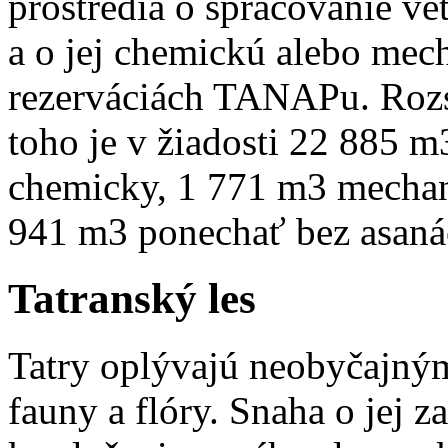
prostredia o spracovanie ve
a o jej chemickú alebo mec
rezerváciách TANAPu. Rozs
toho je v žiadosti 22 885 
chemicky, 1 771 m3 mechani
941 m3 ponechať bez asanác
Tatranský les
Tatry oplývajú neobyčajným
fauny a flóry. Snaha o jej 