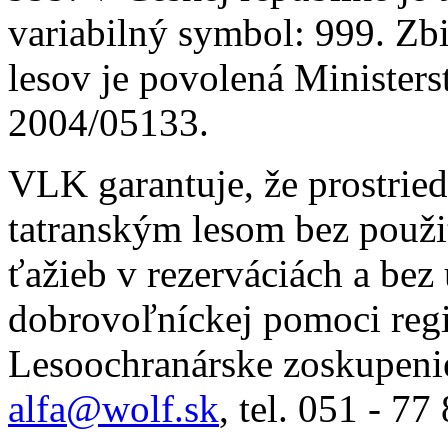
variabilný symbol: 999. Zb
lesov je povolená Minister
2004/05133.
VLK garantuje, že prostrie
tatranským lesom bez použi
ťažieb v rezerváciách a be
dobrovoľníckej pomoci regi
Lesoochranárske zoskupeni
alfa@wolf.sk
, tel. 051 - 7