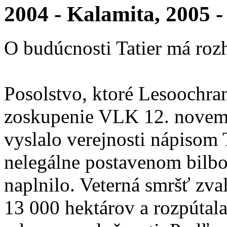
2004 - Kalamita, 2005 
O budúcnosti Tatier má roz
Posolstvo, ktoré Lesoochra
zoskupenie VLK 12. novem
vyslalo verejnosti nápiso
nelegálne postavenom bilbo
naplnilo. Veterná smršť zva
13 000 hektárov a rozpútal