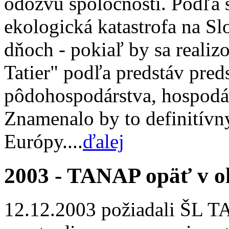
odozvu spoločnosti. Podľa 
ekologická katastrofa na Sl
dňoch - pokiaľ by sa reali
Tatier" podľa predstáv pred
pôdohospodárstva, hospodár
Znamenalo by to definitívn
Európy....
ďalej
2003 - TANAP opäť v o
12.12.2003 požiadali ŠL T