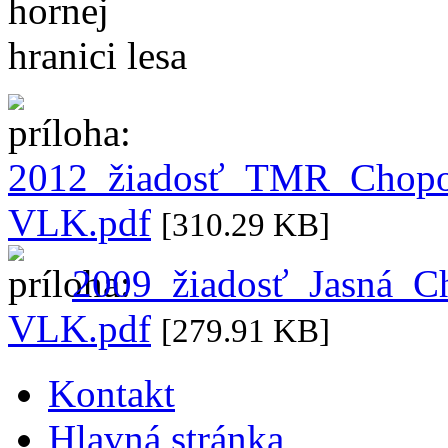
2012_žiadosť_TMR_Chopo
VLK.pdf
[310.29 KB]
2009_žiadosť_Jasná_C
VLK.pdf
[279.91 KB]
Kontakt
Hlavná stránka