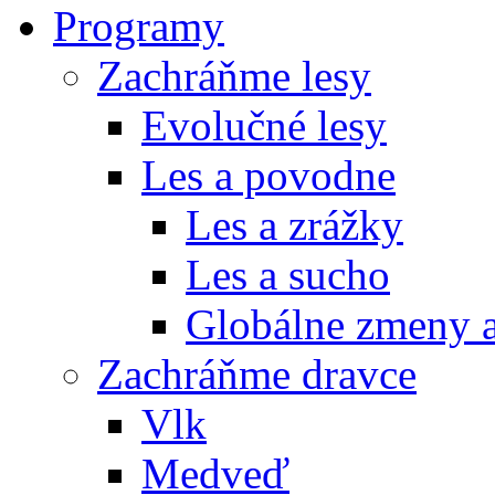
Programy
Zachráňme lesy
Evolučné lesy
Les a povodne
Les a zrážky
Les a sucho
Globálne zmeny a
Zachráňme dravce
Vlk
Medveď