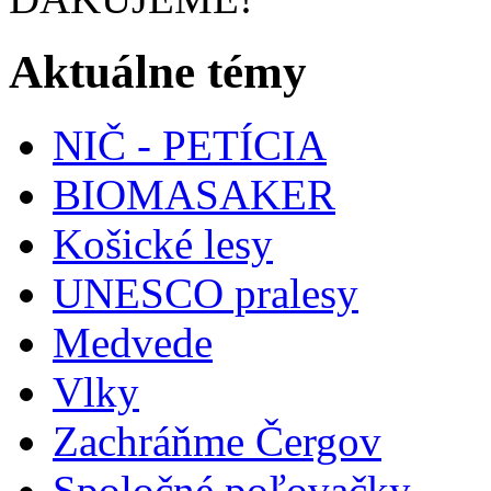
Aktuálne témy
NIČ - PETÍCIA
BIOMASAKER
Košické lesy
UNESCO pralesy
Medvede
Vlky
Zachráňme Čergov
Spoločné poľovačky