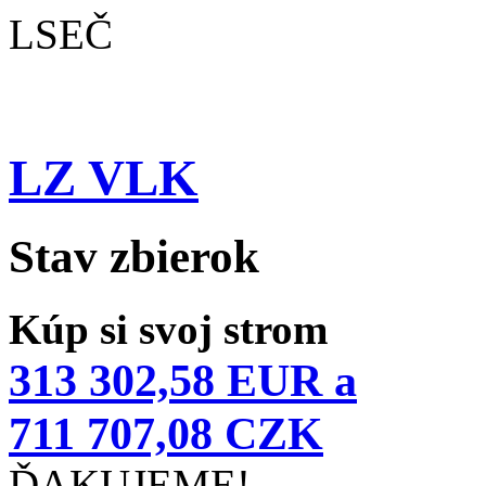
LSEČ
LZ VLK
Stav zbierok
Kúp si svoj strom
313 302,58 EUR a
711 707,08 CZK
ĎAKUJEME!