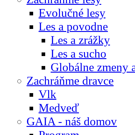
Evolučné lesy
Les a povodne
Les a zrážky
Les a sucho
Globálne zmeny a
Zachráňme dravce
Vlk
Medveď
GAIA - náš domov
Program