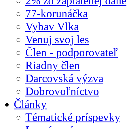
2% zo zaplatenej dane
77-korunáčka
Vybav Vlka
Venuj svoj les
Člen - podporovateľ
Riadny člen
Darcovská výzva
Dobrovoľníctvo
Články
Tématické príspevky