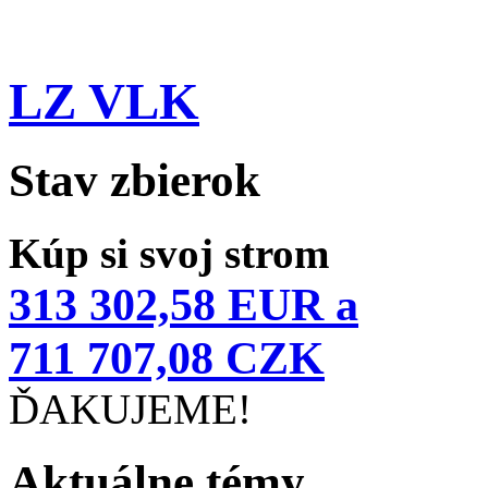
LZ VLK
Stav zbierok
Kúp si svoj strom
313 302,58 EUR a
711 707,08 CZK
ĎAKUJEME!
Aktuálne témy