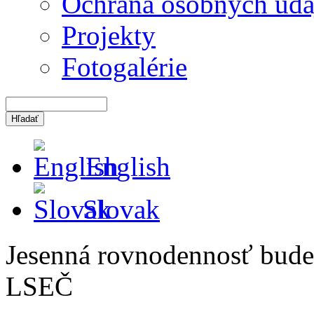
Ochrana osobných úda
Projekty
Fotogalérie
English
Slovak
Jesenná rovnodennosť bude
LSEČ