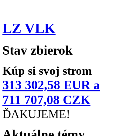
LZ VLK
Stav zbierok
Kúp si svoj strom
313 302,58 EUR a
711 707,08 CZK
ĎAKUJEME!
Aktuálne témy