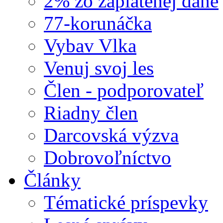
2% zo zaplatenej dane
77-korunáčka
Vybav Vlka
Venuj svoj les
Člen - podporovateľ
Riadny člen
Darcovská výzva
Dobrovoľníctvo
Články
Tématické príspevky