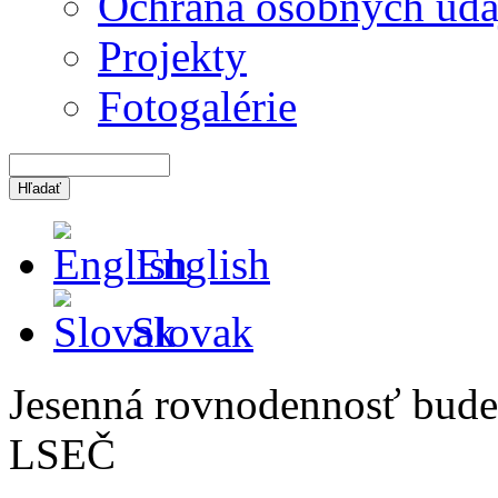
Ochrana osobných úda
Projekty
Fotogalérie
English
Slovak
Jesenná rovnodennosť bude
LSEČ