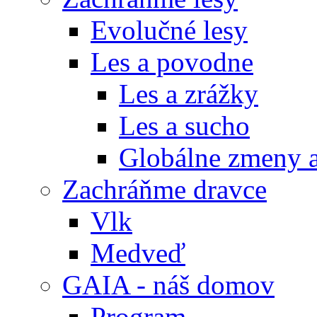
Evolučné lesy
Les a povodne
Les a zrážky
Les a sucho
Globálne zmeny a
Zachráňme dravce
Vlk
Medveď
GAIA - náš domov
Program