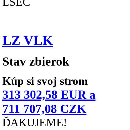
LSEČ
LZ VLK
Stav zbierok
Kúp si svoj strom
313 302,58 EUR a
711 707,08 CZK
ĎAKUJEME!