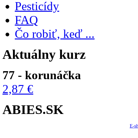
Pesticídy
FAQ
Čo robiť, keď ...
Aktuálny kurz
77 - korunáčka
2,87 €
ABIES.SK
E-s