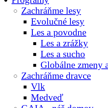
Zachráňme lesy
Evolučné lesy
Les a povodne
Les a zrážky
Les a sucho
Globálne zmeny a
Zachráňme dravce
Vlk
Medveď