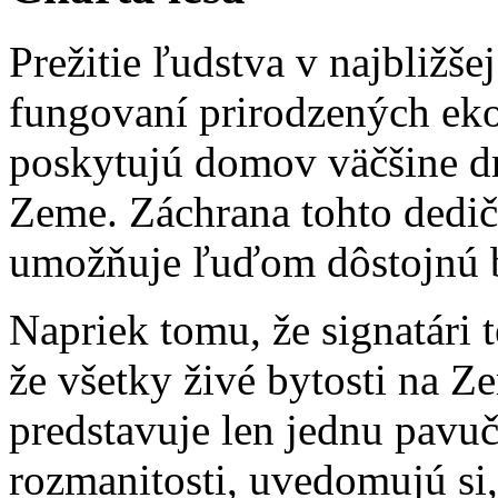
Prežitie ľudstva v najbližš
fungovaní prirodzených eko
poskytujú domov väčšine d
Zeme. Záchrana tohto dedičs
umožňuje ľuďom dôstojnú 
Napriek tomu, že signatári t
že všetky živé bytosti na Z
predstavuje len jednu pavuč
rozmanitosti, uvedomujú si