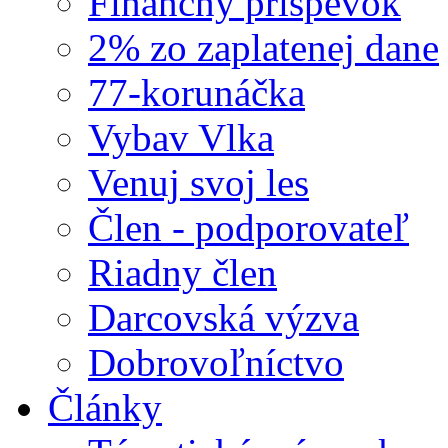
Finančný príspevok
2% zo zaplatenej dane
77-korunáčka
Vybav Vlka
Venuj svoj les
Člen - podporovateľ
Riadny člen
Darcovská výzva
Dobrovoľníctvo
Články