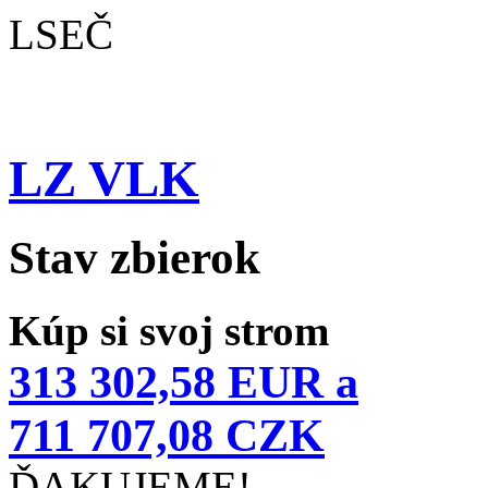
LSEČ
LZ VLK
Stav zbierok
Kúp si svoj strom
313 302,58 EUR a
711 707,08 CZK
ĎAKUJEME!