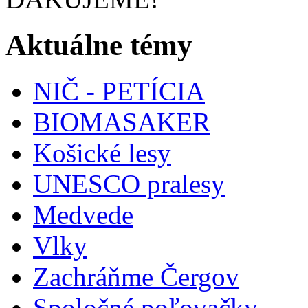
Aktuálne témy
NIČ - PETÍCIA
BIOMASAKER
Košické lesy
UNESCO pralesy
Medvede
Vlky
Zachráňme Čergov
Spoločné poľovačky