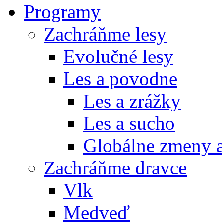
Programy
Zachráňme lesy
Evolučné lesy
Les a povodne
Les a zrážky
Les a sucho
Globálne zmeny a
Zachráňme dravce
Vlk
Medveď