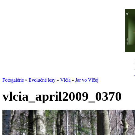
Fotogalérie
»
Evolučné lesy
»
Vlčia
»
Jar vo Vlčej
vlcia_april2009_0370