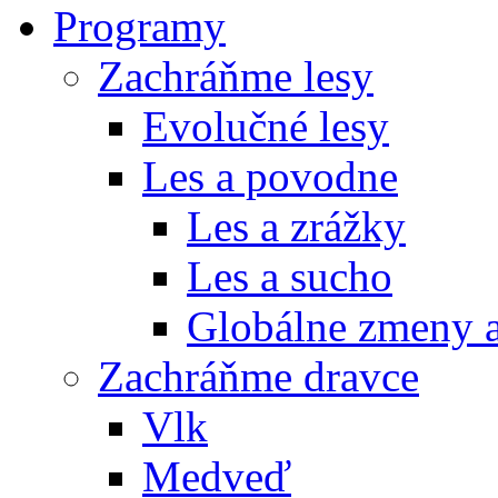
Programy
Zachráňme lesy
Evolučné lesy
Les a povodne
Les a zrážky
Les a sucho
Globálne zmeny a
Zachráňme dravce
Vlk
Medveď