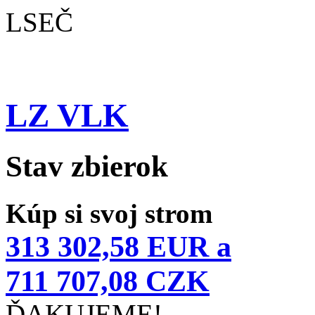
LSEČ
LZ VLK
Stav zbierok
Kúp si svoj strom
313 302,58 EUR a
711 707,08 CZK
ĎAKUJEME!