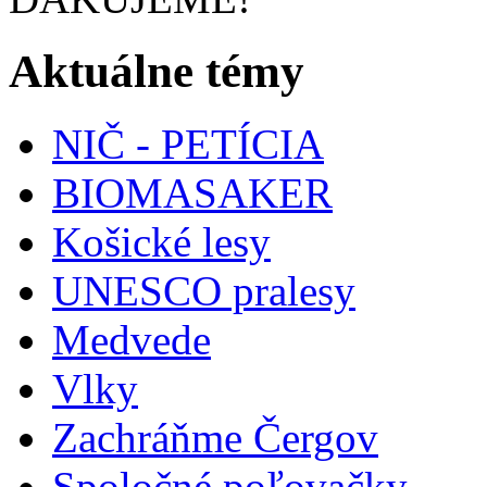
Aktuálne témy
NIČ - PETÍCIA
BIOMASAKER
Košické lesy
UNESCO pralesy
Medvede
Vlky
Zachráňme Čergov
Spoločné poľovačky