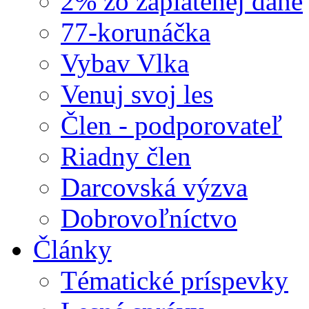
2% zo zaplatenej dane
77-korunáčka
Vybav Vlka
Venuj svoj les
Člen - podporovateľ
Riadny člen
Darcovská výzva
Dobrovoľníctvo
Články
Tématické príspevky