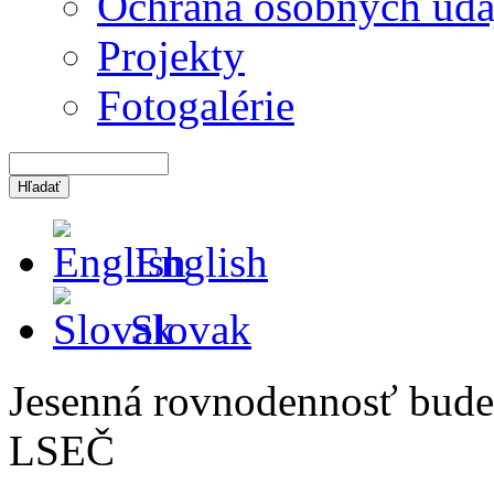
Ochrana osobných úda
Projekty
Fotogalérie
English
Slovak
Jesenná rovnodennosť bude
LSEČ