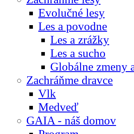
Evolučné lesy
Les a povodne
Les a zrážky
Les a sucho
Globálne zmeny a
Zachráňme dravce
Vlk
Medveď
GAIA - náš domov
Program