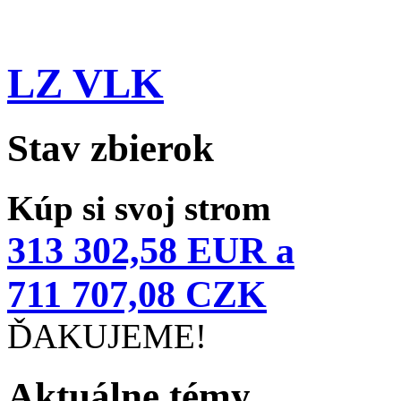
LZ VLK
Stav zbierok
Kúp si svoj strom
313 302,58 EUR a
711 707,08 CZK
ĎAKUJEME!
Aktuálne témy