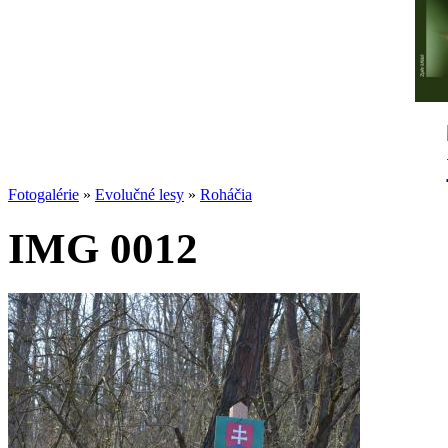
Fotogalérie
»
Evolučné lesy
»
Roháčia
IMG 0012