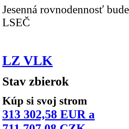
Jesenná rovnodennosť bude
LSEČ
LZ VLK
Stav zbierok
Kúp si svoj strom
313 302,58 EUR a
711 707,08 CZK