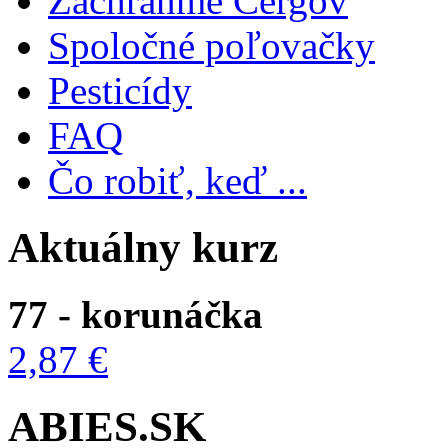
Zachráňme Čergov
Spoločné poľovačky
Pesticídy
FAQ
Čo robiť, keď ...
Aktuálny kurz
77 - korunáčka
2,87 €
ABIES.SK