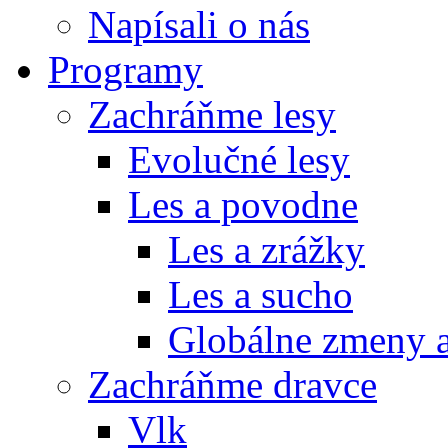
Napísali o nás
Programy
Zachráňme lesy
Evolučné lesy
Les a povodne
Les a zrážky
Les a sucho
Globálne zmeny a
Zachráňme dravce
Vlk