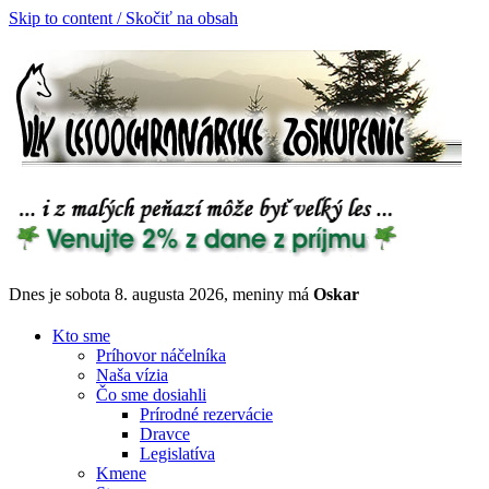
Skip to content / Skočiť na obsah
Dnes je sobota 8. augusta 2026, meniny má
Oskar
Kto sme
Príhovor náčelníka
Naša vízia
Čo sme dosiahli
Prírodné rezervácie
Dravce
Legislatíva
Kmene