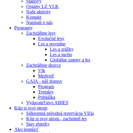
Stanovy
Orgány LZ VLK
Naše aktivity
Kontakt
Napísali o nás
Programy
Zachráňme lesy
Evolučné lesy
Les a povodne
Les a zrážky
Les a sucho
Globálne zmeny a les
Zachráňme dravce
Vlk
Medveď
GAIA - náš domov
Program
Termíny
Prihláška
Vydavateľstvo ABIES
Kúp si svoj strom
Súkromná prírodná rezervácia Vlčia
Kúp si svoj strom - zachrániš les
Stav zbierky
Ako pomôcť