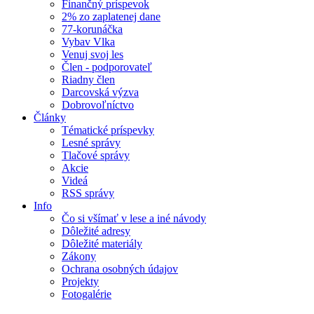
Finančný príspevok
2% zo zaplatenej dane
77-korunáčka
Vybav Vlka
Venuj svoj les
Člen - podporovateľ
Riadny člen
Darcovská výzva
Dobrovoľníctvo
Články
Tématické príspevky
Lesné správy
Tlačové správy
Akcie
Videá
RSS správy
Info
Čo si všímať v lese a iné návody
Dôležité adresy
Dôležité materiály
Zákony
Ochrana osobných údajov
Projekty
Fotogalérie