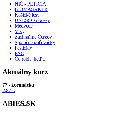
NIČ - PETÍCIA
BIOMASAKER
Košické lesy
UNESCO pralesy
Medvede
Vlky
Zachráňme Čergov
Spoločné poľovačky
Pesticídy
FAQ
Čo robiť, keď ...
Aktuálny kurz
77 - korunáčka
2,87 €
ABIES.SK