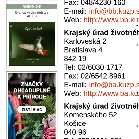
Fax: 048/4230 160
ABIES.SK
E-mail:
info@bb.kuzp.
E-shop vydavateľstva
ABIES
Web:
http://www.bb.ku
Krajský úrad životnéh
Karloveská 2
Bratislava 4
842 19
Tel: 02/6030 1717
Fax: 02/6542 8961
E-mail:
info@ba.kuzp.
Web:
http://www.ba.ku
Krajský úrad životné
Komenského 52
Košice
040 96