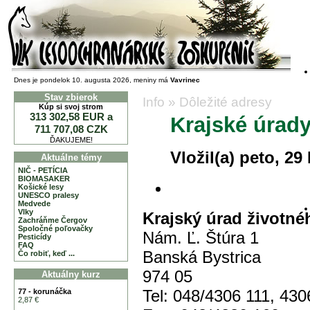
LZ VLK
Dnes je pondelok 10. augusta 2026, meniny má
Vavrinec
Stav zbierok
Info
»
Dôležité adresy
Kúp si svoj strom
313 302,58 EUR a
Krajské úrady
711 707,08 CZK
ĎAKUJEME!
Vložil(a) peto, 29
Aktuálne témy
NIČ - PETÍCIA
BIOMASAKER
Košické lesy
UNESCO pralesy
Medvede
Vlky
Krajský úrad životné
Zachráňme Čergov
Spoločné poľovačky
Nám. Ľ. Štúra 1
Pesticídy
FAQ
Banská Bystrica
Čo robiť, keď ...
974 05
Aktuálny kurz
Tel: 048/4306 111, 430
77 - korunáčka
2,87 €