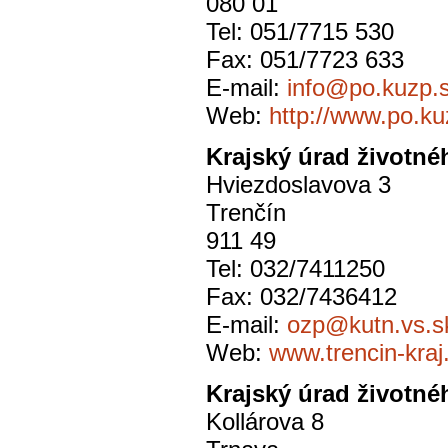
080 01
Tel: 051/7715 530
Fax: 051/7723 633
E-mail:
info@po.kuzp.
Web:
http://www.po.ku
Krajský úrad životné
Hviezdoslavova 3
Trenčín
911 49
Tel: 032/7411250
Fax: 032/7436412
E-mail:
ozp@kutn.vs.s
Web:
www.trencin-kraj
Krajský úrad životné
Kollárova 8