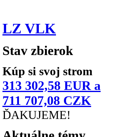
LZ VLK
Stav zbierok
Kúp si svoj strom
313 302,58 EUR a
711 707,08 CZK
ĎAKUJEME!
Aktuálne témy