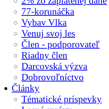
2% zo zaplatenej dane
77-korunáčka
Vybav Vlka
Venuj svoj les
Člen - podporovateľ
Riadny člen
Darcovská výzva
Dobrovoľníctvo
Články
Tématické príspevky