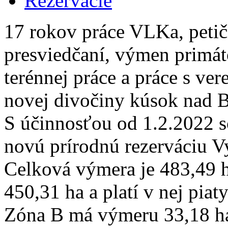
Rezervácie
17 rokov práce VLKa, petič
presviedčaní, výmen primáto
terénnej práce a práce s ve
novej divočiny kúsok nad B
S účinnosťou od 1.2.2022 s
novú prírodnú rezerváciu V
Celková výmera je 483,49 
450,31 ha a platí v nej piat
Zóna B má výmeru 33,18 ha a