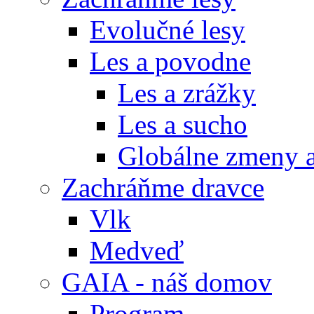
Evolučné lesy
Les a povodne
Les a zrážky
Les a sucho
Globálne zmeny a
Zachráňme dravce
Vlk
Medveď
GAIA - náš domov
Program