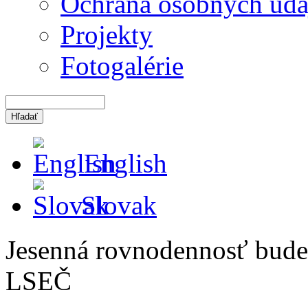
Ochrana osobných úda
Projekty
Fotogalérie
English
Slovak
Jesenná rovnodennosť bude
LSEČ