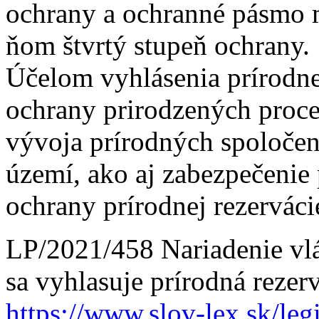
ochrany a ochranné pásmo m
ňom štvrtý stupeň ochrany.
Účelom vyhlásenia prírodnej
ochrany prirodzených proc
vývoja prírodných spoločens
území, ako aj zabezpečenie
ochrany prírodnej rezerváci
LP/2021/458 Nariadenie vlá
sa vyhlasuje prírodná rezer
https://www.slov-lex.sk/legi