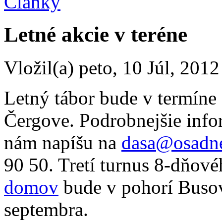
Články
Letné akcie v teréne
Vložil(a) peto, 10 Júl, 2012
Letný tábor bude v termíne 
Čergove. Podrobnejšie info
nám napíšu na
dasa@osadn
90 50. Tretí turnus 8-dňov
domov
bude v pohorí Busov
septembra.