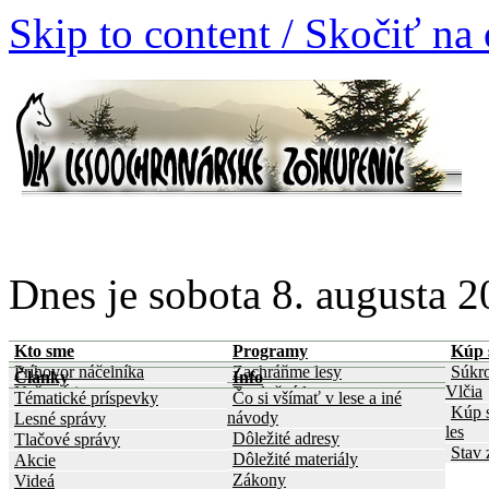
Skip to content / Skočiť na
Dnes je sobota 8. augusta
Kto sme
Programy
Kúp s
Príhovor náčelníka
Zachráňme lesy
Súkro
Články
Info
Vlčia
Naša vízia
Evolučné lesy
Tématické príspevky
Čo si všímať v lese a iné
Kúp s
Čo sme dosiahli
Les a povodne
návody
Lesné správy
les
Prírodné rezervácie
Les a zrážky
Dôležité adresy
Tlačové správy
Stav 
Dravce
Les a sucho
Dôležité materiály
Akcie
Legislatíva
Globálne zmeny a les
Zákony
Videá