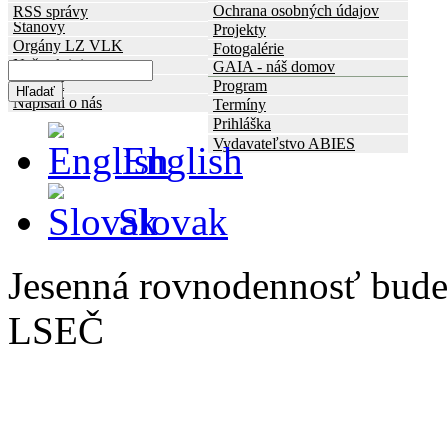
Kmene
Zachráňme dravce
Ochrana osobných údajov
RSS správy
Stanovy
Vlk
Projekty
Orgány LZ VLK
Medveď
Fotogalérie
Naše aktivity
GAIA - náš domov
Kontakt
Program
Napísali o nás
Termíny
Prihláška
Vydavateľstvo ABIES
English
Slovak
Jesenná rovnodennosť bude
LSEČ