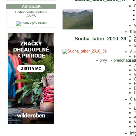
G
ABIES.SK
E-shop vydavateľstva
ABIES
V
Kúp
S
Sucha_tabor_2010_39
K
S
Ak
F
« prvý
‹ predchádzaj
2
7
V
V
Č
R
D
D
Člá
T
L
T
A
V
R
Inf