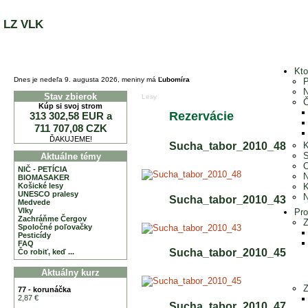
LZ VLK
Kt
Dnes je nedeľa 9. augusta 2026, meniny má
Ľubomíra
P
N
Stav zbierok
Lesy
Č
Kúp si svoj strom
Rezervácie
313 302,58 EUR a
711 707,08 CZK
ĎAKUJEME!
Sucha_tabor_2010_48
S
Aktuálne témy
O
NIČ - PETÍCIA
N
BIOMASAKER
Košické lesy
K
UNESCO pralesy
N
Sucha_tabor_2010_43
Medvede
Vlky
Pr
Zachráňme Čergov
Z
Spoločné poľovačky
Pesticídy
FAQ
Sucha_tabor_2010_45
Čo robiť, keď ...
Aktuálny kurz
Z
77 - korunáčka
2,87 €
Sucha_tabor_2010_47