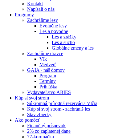
Kontakt
Napísali o nás
Programy
Zachráňme lesy
Evolučné lesy
Les a povodne
Les a zrážky
Les a sucho
Globálne zmeny a les
Zachráňme dravce
Vlk
Medveď
GAIA - náš domov
Program
Termíny
Prihláška
Vydavateľstvo ABIES
Kúp si svoj strom
Súkromná prírodná rezervácia Vlčia
Kúp si svoj strom - zachrániš les
Stav zbierky
Ako pomôcť
Finančný príspevok
2% zo zaplatenej dane
77-korunáčka