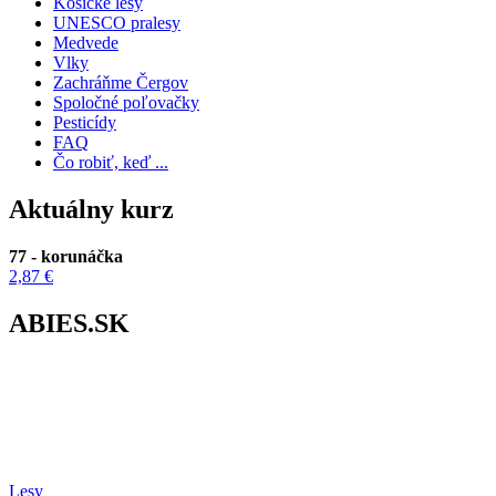
Košické lesy
UNESCO pralesy
Medvede
Vlky
Zachráňme Čergov
Spoločné poľovačky
Pesticídy
FAQ
Čo robiť, keď ...
Aktuálny kurz
77 - korunáčka
2,87 €
ABIES.SK
Lesy