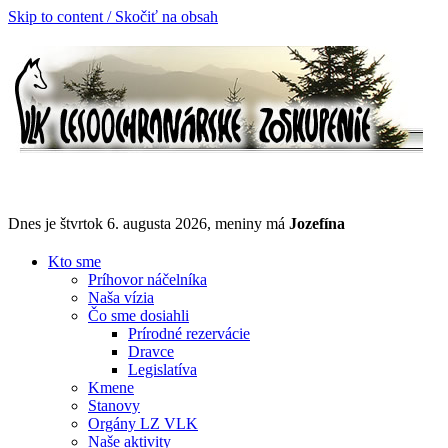
Skip to content / Skočiť na obsah
Dnes je štvrtok 6. augusta 2026, meniny má
Jozefína
Kto sme
Príhovor náčelníka
Naša vízia
Čo sme dosiahli
Prírodné rezervácie
Dravce
Legislatíva
Kmene
Stanovy
Orgány LZ VLK
Naše aktivity