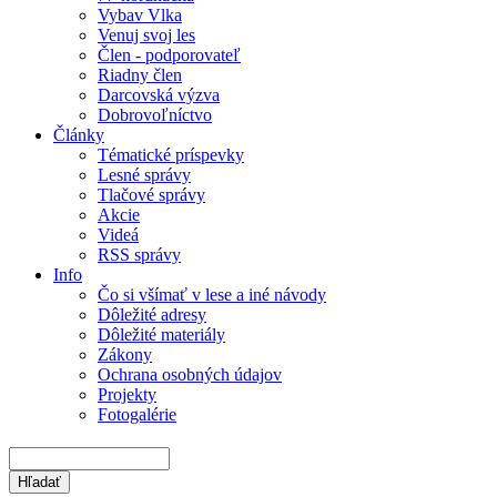
Vybav Vlka
Venuj svoj les
Člen - podporovateľ
Riadny člen
Darcovská výzva
Dobrovoľníctvo
Články
Tématické príspevky
Lesné správy
Tlačové správy
Akcie
Videá
RSS správy
Info
Čo si všímať v lese a iné návody
Dôležité adresy
Dôležité materiály
Zákony
Ochrana osobných údajov
Projekty
Fotogalérie