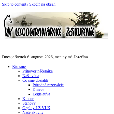
Skip to content / Skočiť na obsah
Dnes je štvrtok 6. augusta 2026, meniny má
Jozefína
Kto sme
Príhovor náčelníka
Naša vízia
Čo sme dosiahli
Prírodné rezervácie
Dravce
Legislatíva
Kmene
Stanovy
Orgány LZ VLK
Naše aktivity