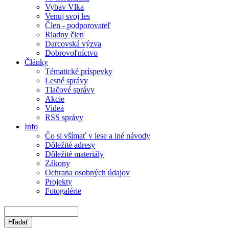
Vybav Vlka
Venuj svoj les
Člen - podporovateľ
Riadny člen
Darcovská výzva
Dobrovoľníctvo
Články
Tématické príspevky
Lesné správy
Tlačové správy
Akcie
Videá
RSS správy
Info
Čo si všímať v lese a iné návody
Dôležité adresy
Dôležité materiály
Zákony
Ochrana osobných údajov
Projekty
Fotogalérie