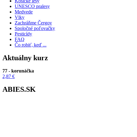
Košické lesy
UNESCO pralesy
Medvede
Vlky
Zachráňme Čergov
Spoločné poľovačky
Pesticídy
FAQ
Čo robiť, keď ...
Aktuálny kurz
77 - korunáčka
2,87 €
ABIES.SK