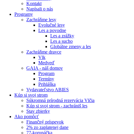
Kontakt
Napísali o nás
Programy
Zachráňme lesy
Evolučné lesy
Les a povodne
Les a zrážky
Les a sucho
Globálne zmeny a les
Zachráňme dravce
Vlk
Medveď
GAIA - náš domov
Program
Termíny
Prihláška
Vydavateľstvo ABIES
Kúp si svoj strom
Súkromná prírodná rezervácia Vlčia
Kúp si svoj strom - zachrániš les
Stav zbierky
Ako pomôcť
Finančný príspevok
2% zo zaplatenej dane
77-korunáčka