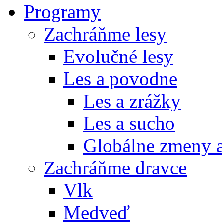
Programy
Zachráňme lesy
Evolučné lesy
Les a povodne
Les a zrážky
Les a sucho
Globálne zmeny a
Zachráňme dravce
Vlk
Medveď