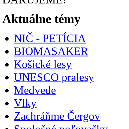
Aktuálne témy
NIČ - PETÍCIA
BIOMASAKER
Košické lesy
UNESCO pralesy
Medvede
Vlky
Zachráňme Čergov
Spoločné poľovačky