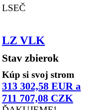
LSEČ
LZ VLK
Stav zbierok
Kúp si svoj strom
313 302,58 EUR a
711 707,08 CZK
ĎAKUJEME!