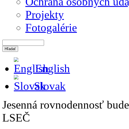
Ochrana osobných úda
Projekty
Fotogalérie
English
Slovak
Jesenná rovnodennosť bude
LSEČ