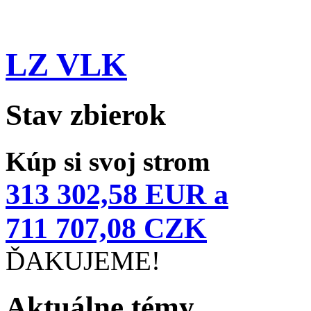
LZ VLK
Stav zbierok
Kúp si svoj strom
313 302,58 EUR a
711 707,08 CZK
ĎAKUJEME!
Aktuálne témy