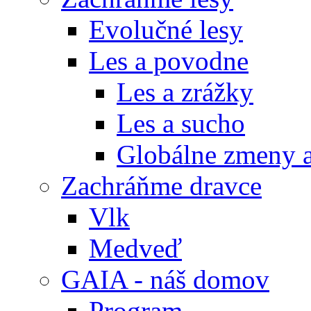
Evolučné lesy
Les a povodne
Les a zrážky
Les a sucho
Globálne zmeny a
Zachráňme dravce
Vlk
Medveď
GAIA - náš domov
Program