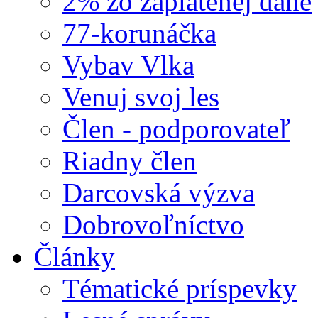
2% zo zaplatenej dane
77-korunáčka
Vybav Vlka
Venuj svoj les
Člen - podporovateľ
Riadny člen
Darcovská výzva
Dobrovoľníctvo
Články
Tématické príspevky