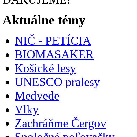
Aktuálne témy
NIČ - PETÍCIA
BIOMASAKER
Košické lesy
UNESCO pralesy
Medvede
Vlky
Zachráňme Čergov
Spoločné poľovačky