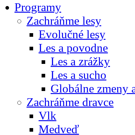
Programy
Zachráňme lesy
Evolučné lesy
Les a povodne
Les a zrážky
Les a sucho
Globálne zmeny a
Zachráňme dravce
Vlk
Medveď