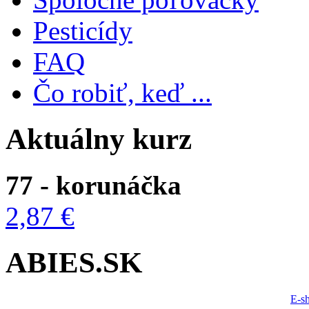
Pesticídy
FAQ
Čo robiť, keď ...
Aktuálny kurz
77 - korunáčka
2,87 €
ABIES.SK
E-s