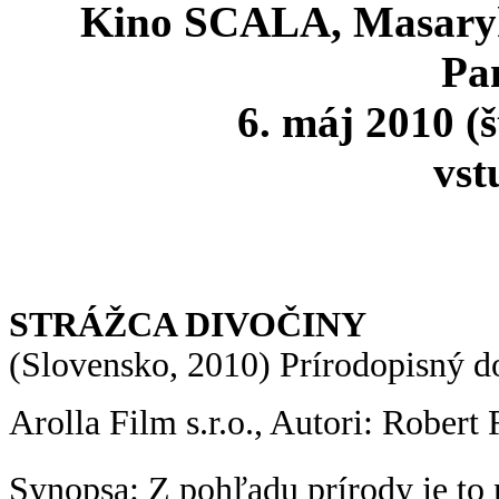
Kino SCALA, Masaryko
Pa
6. máj 2010 (š
vst
STRÁŽCA DIVOČINY
(Slovensko, 2010) Prírodopisný 
Arolla Film s.r.o., Autori: Robert 
Synopsa: Z pohľadu prírody je to 