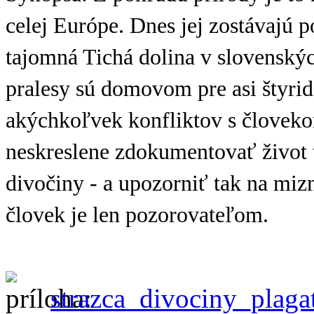
celej Európe. Dnes jej zostávajú p
tajomná Tichá dolina v slovenskýc
pralesy sú domovom pre asi štyri
akýchkoľvek konfliktov s človeko
neskreslene zdokumentovať život t
divočiny - a upozorniť tak na mizn
človek je len pozorovateľom.
strazca_divociny_plaga