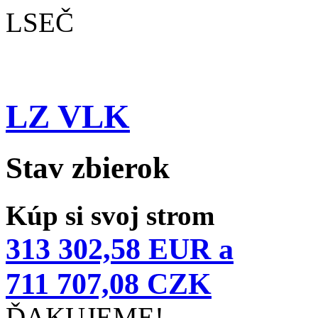
LSEČ
LZ VLK
Stav zbierok
Kúp si svoj strom
313 302,58 EUR a
711 707,08 CZK
ĎAKUJEME!