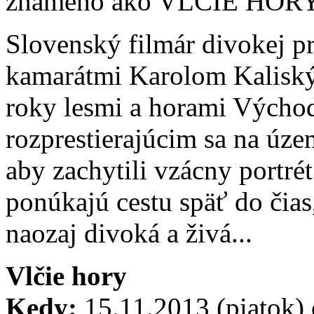
známeho ako VLČIE HORY
Slovenský filmár divokej pr
kamarátmi Karolom Kaliský
roky lesmi a horami Výcho
rozprestierajúcim sa na úze
aby zachytili vzácny portr
ponúkajú cestu späť do čias
naozaj divoká a živá...
Vlčie hory
Kedy:
15.11.2013 (piatok) 