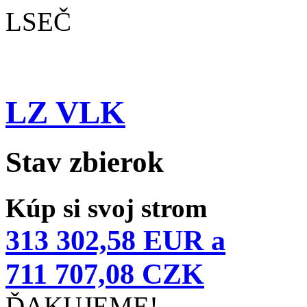
LSEČ
LZ VLK
Stav zbierok
Kúp si svoj strom
313 302,58 EUR a
711 707,08 CZK
ĎAKUJEME!