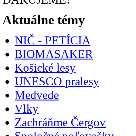
Aktuálne témy
NIČ - PETÍCIA
BIOMASAKER
Košické lesy
UNESCO pralesy
Medvede
Vlky
Zachráňme Čergov
Spoločné poľovačky