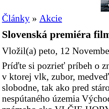
Články
»
Akcie
Slovenská premiéra f
Vložil(a) peto, 12 Novembe
Príďte si pozrieť príbeh o 
v ktorej vlk, zubor, medveď 
slobodne, tak ako pred stár
nespútaného územia Východ