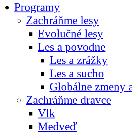
Programy
Zachráňme lesy
Evolučné lesy
Les a povodne
Les a zrážky
Les a sucho
Globálne zmeny a
Zachráňme dravce
Vlk
Medveď