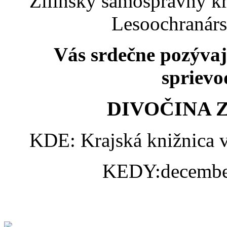
Žilinský samosprávny kra
Lesoochranár
Vás srdečne pozývajú
spriev
DIVOČINA 
KDE: Krajská knižnica v
KEDY:december