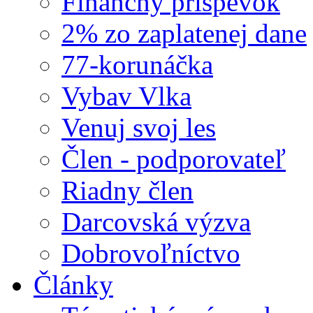
Finančný príspevok
2% zo zaplatenej dane
77-korunáčka
Vybav Vlka
Venuj svoj les
Člen - podporovateľ
Riadny člen
Darcovská výzva
Dobrovoľníctvo
Články