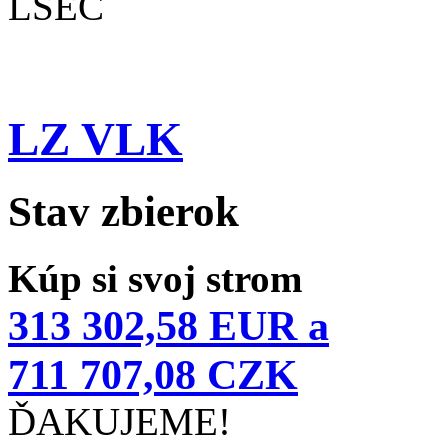
LSEČ
LZ VLK
Stav zbierok
Kúp si svoj strom
313 302,58 EUR a
711 707,08 CZK
ĎAKUJEME!