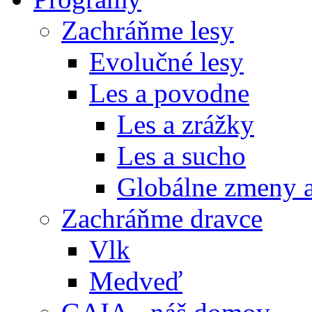
Zachráňme lesy
Evolučné lesy
Les a povodne
Les a zrážky
Les a sucho
Globálne zmeny a
Zachráňme dravce
Vlk
Medveď