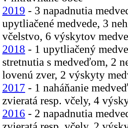
2019
- 3 napadnutia medve
upytliačené medvede, 3 ne
včelstvo, 6 výskytov medve
2018
- 1 upytliačený medv
stretnutia s medveďom, 2 
lovenú zver, 2 výskyty med
2017
- 1 naháňanie medveď
zvieratá resp. včely, 4 výs
2016
- 2 napadnutia medve
zvieratá resp. včely, 2 výs