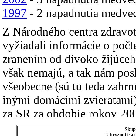
1997
- 2 napadnutia medv
Z Národného centra zdravot
vyžiadali informácie o počt
zranením od divoko žijúceh
však nemajú, a tak nám pos
všeobecne (sú tu teda zahrn
inými domácimi zvieratami).
za SR za obdobie rokov 20
Skup
Uhryznutie ale