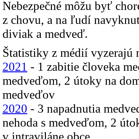
Nebezpečné môžu byť choré z
z chovu, a na ľudí navyknut
diviak a medveď.
Štatistiky z médií vyzerajú
2021
- 1 zabitie človeka m
medveďom, 2 útoky na domá
medveďov
2020
- 3 napadnutia medve
nehoda s medveďom, 2 útok
v intraviláne obce