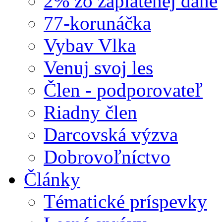
2% zo zaplatenej dane
77-korunáčka
Vybav Vlka
Venuj svoj les
Člen - podporovateľ
Riadny člen
Darcovská výzva
Dobrovoľníctvo
Články
Tématické príspevky