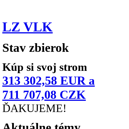
LZ VLK
Stav zbierok
Kúp si svoj strom
313 302,58 EUR a
711 707,08 CZK
ĎAKUJEME!
Aktuálne témy