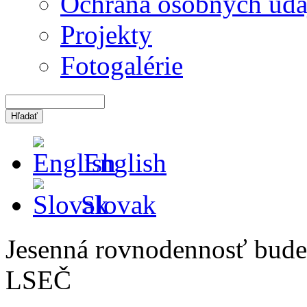
Ochrana osobných úda
Projekty
Fotogalérie
English
Slovak
Jesenná rovnodennosť bude
LSEČ