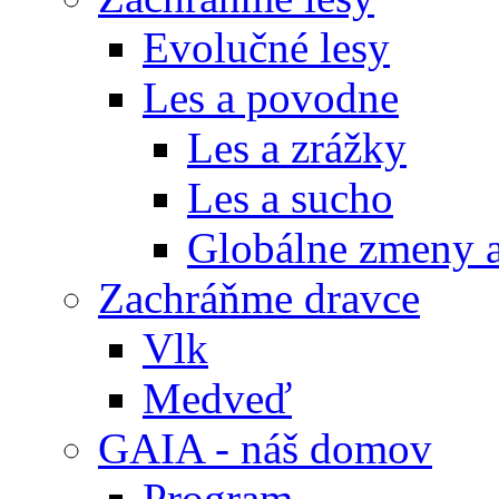
Evolučné lesy
Les a povodne
Les a zrážky
Les a sucho
Globálne zmeny a
Zachráňme dravce
Vlk
Medveď
GAIA - náš domov
Program