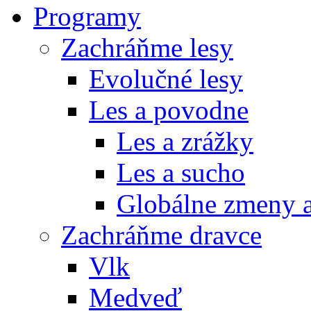
Programy
Zachráňme lesy
Evolučné lesy
Les a povodne
Les a zrážky
Les a sucho
Globálne zmeny a
Zachráňme dravce
Vlk
Medveď