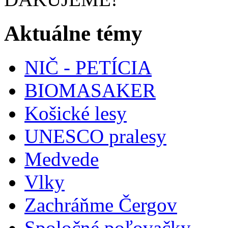
Aktuálne témy
NIČ - PETÍCIA
BIOMASAKER
Košické lesy
UNESCO pralesy
Medvede
Vlky
Zachráňme Čergov
Spoločné poľovačky