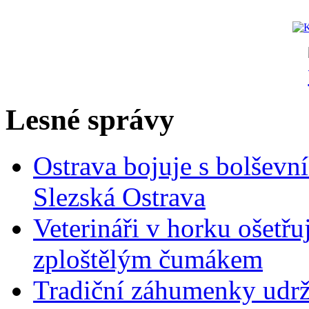
Lesné správy
Ostrava bojuje s bolšev
Slezská Ostrava
Veterináři v horku ošetřuj
zploštělým čumákem
Tradiční záhumenky udržu