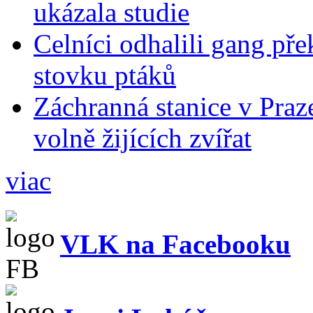
ukázala studie
Celníci odhalili gang pře
stovku ptáků
Záchranná stanice v Praz
volně žijících zvířat
viac
VLK na Facebooku