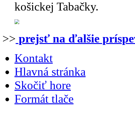
košickej Tabačky.
>>
prejsť na ďalšie prísp
Kontakt
Hlavná stránka
Skočiť hore
Formát tlače