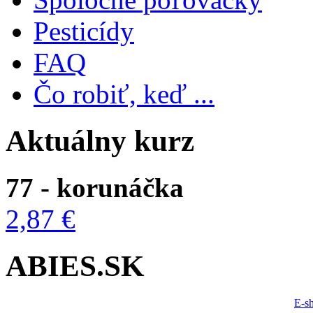
Pesticídy
FAQ
Čo robiť, keď ...
Aktuálny kurz
77 - korunáčka
2,87 €
ABIES.SK
E-s