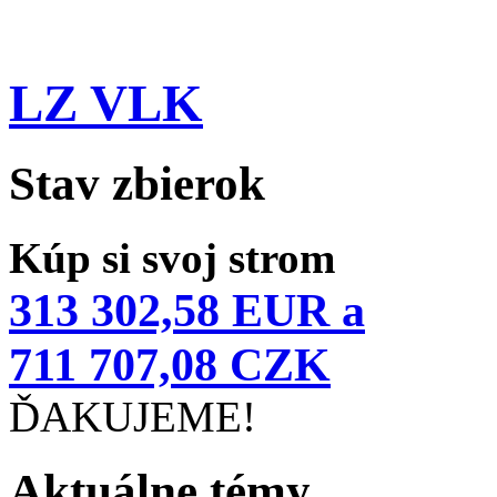
LZ VLK
Stav zbierok
Kúp si svoj strom
313 302,58 EUR a
711 707,08 CZK
ĎAKUJEME!
Aktuálne témy