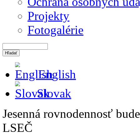
Ochrana osobných úda
Projekty
Fotogalérie
English
Slovak
Jesenná rovnodennosť bude
LSEČ