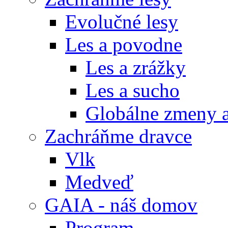
Evolučné lesy
Les a povodne
Les a zrážky
Les a sucho
Globálne zmeny a
Zachráňme dravce
Vlk
Medveď
GAIA - náš domov
Program