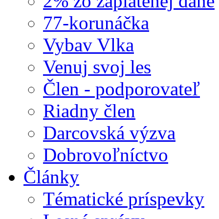
2% zo zaplatenej dane
77-korunáčka
Vybav Vlka
Venuj svoj les
Člen - podporovateľ
Riadny člen
Darcovská výzva
Dobrovoľníctvo
Články
Tématické príspevky