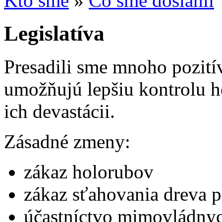
Kto sme
»
Čo sme dosiahli
Legislatíva
Presadili sme mnoho pozitív
umožňujú lepšiu kontrolu h
ich devastácii.
Zásadné zmeny:
zákaz holorubov
zákaz sťahovania dreva 
účastníctvo mimovládnyc