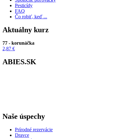
Pesticídy
FAQ
Čo robiť, keď ...
Aktuálny kurz
77 - korunáčka
2,87 €
ABIES.SK
Naše úspechy
Prírodné rezervácie
Dravce