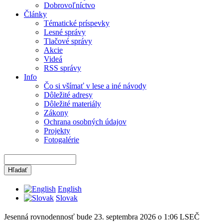
Dobrovoľníctvo
Články
Tématické príspevky
Lesné správy
Tlačové správy
Akcie
Videá
RSS správy
Info
Čo si všímať v lese a iné návody
Dôležité adresy
Dôležité materiály
Zákony
Ochrana osobných údajov
Projekty
Fotogalérie
English
Slovak
Jesenná rovnodennosť bude 23. septembra 2026 o 1:06 LSEČ