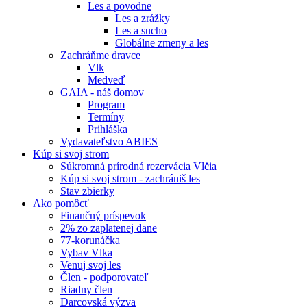
Les a povodne
Les a zrážky
Les a sucho
Globálne zmeny a les
Zachráňme dravce
Vlk
Medveď
GAIA - náš domov
Program
Termíny
Prihláška
Vydavateľstvo ABIES
Kúp si svoj strom
Súkromná prírodná rezervácia Vlčia
Kúp si svoj strom - zachrániš les
Stav zbierky
Ako pomôcť
Finančný príspevok
2% zo zaplatenej dane
77-korunáčka
Vybav Vlka
Venuj svoj les
Člen - podporovateľ
Riadny člen
Darcovská výzva