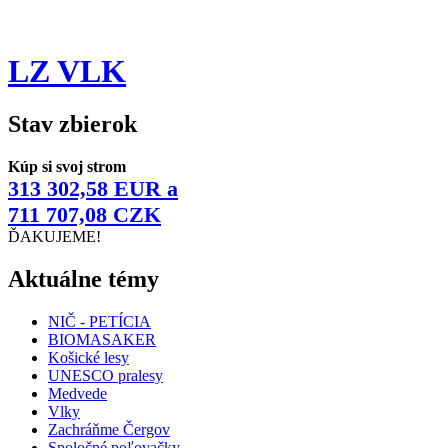
LZ VLK
Stav zbierok
Kúp si svoj strom
313 302,58 EUR a
711 707,08 CZK
ĎAKUJEME!
Aktuálne témy
NIČ - PETÍCIA
BIOMASAKER
Košické lesy
UNESCO pralesy
Medvede
Vlky
Zachráňme Čergov
Spoločné poľovačky