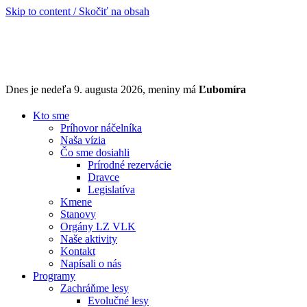
Skip to content / Skočiť na obsah
Dnes je nedeľa 9. augusta 2026, meniny má
Ľubomíra
Kto sme
Príhovor náčelníka
Naša vízia
Čo sme dosiahli
Prírodné rezervácie
Dravce
Legislatíva
Kmene
Stanovy
Orgány LZ VLK
Naše aktivity
Kontakt
Napísali o nás
Programy
Zachráňme lesy
Evolučné lesy