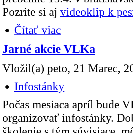
Pozrite si aj
videoklip k pe
Čítať viac
Jarné akcie VLKa
Vložil(a) peto, 21 Marec, 2
Infostánky
Počas mesiaca apríl bude 
organizovať infostánky. Do
školenie s tým súvisiace, m