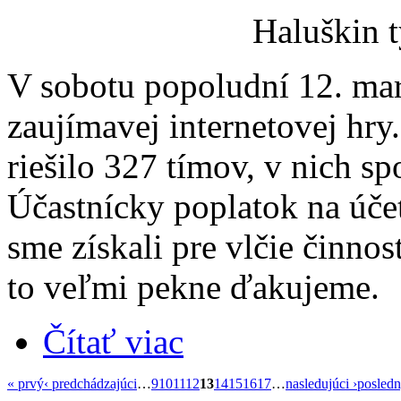
Haluškin 
V sobotu popoludní 12. marc
zaujímavej internetovej hry
riešilo 327 tímov, v nich sp
Účastnícky poplatok na úč
sme získali pre vlčie činno
to veľmi pekne ďakujeme.
Čítať viac
« prvý
‹ predchádzajúci
…
9
10
11
12
13
14
15
16
17
…
nasledujúci ›
posledn