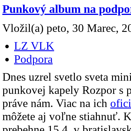
Punkový album na podp
Vložil(a) peto, 30 Marec, 2
LZ VLK
Podpora
Dnes uzrel svetlo sveta mi
punkovej kapely Rozpor s p
práve nám. Viac na ich
ofic
môžete aj voľne stiahnuť. K
prebehne 15.4. v bratislav