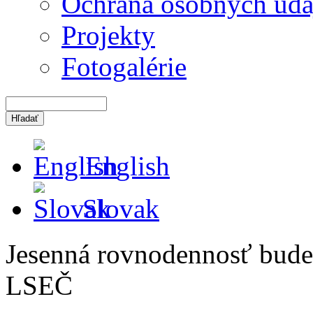
Ochrana osobných úda
Projekty
Fotogalérie
English
Slovak
Jesenná rovnodennosť bude
LSEČ