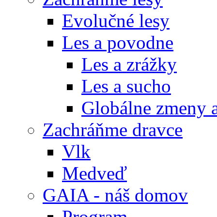
Evolučné lesy
Les a povodne
Les a zrážky
Les a sucho
Globálne zmeny a
Zachráňme dravce
Vlk
Medveď
GAIA - náš domov
Program