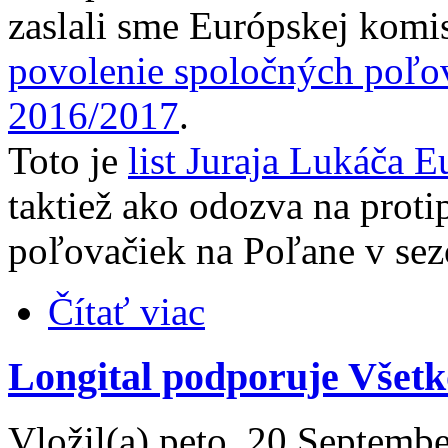
zaslali sme Európskej komi
povolenie spoločných poľo
2016/2017
.
Toto je
list Juraja Lukáča E
taktiež ako odozva na prot
poľovačiek na Poľane v se
Čítať viac
Longital podporuje Všetk
Vložil(a) peto, 20 Septembe