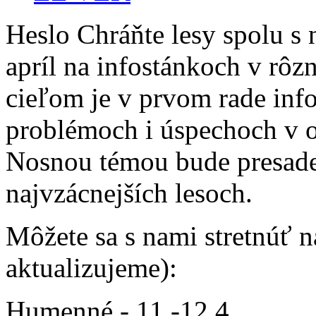
Heslo Chráňte lesy spolu s 
apríl na infostánkoch v rôz
cieľom je v prvom rade inf
problémoch i úspechoch v oc
Nosnou témou bude presade
najvzácnejších lesoch.
Môžete sa s nami stretnúť n
aktualizujeme):
Humenné - 11.-12.4.