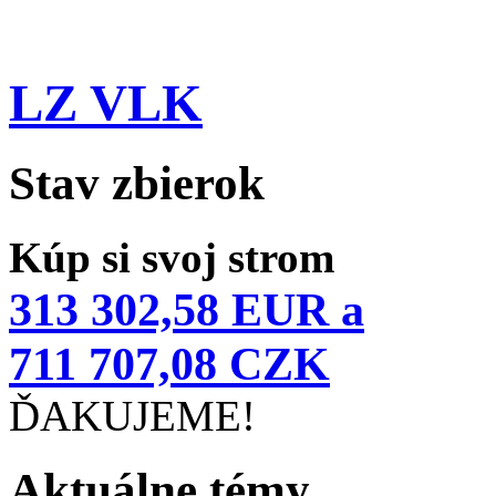
LZ VLK
Stav zbierok
Kúp si svoj strom
313 302,58 EUR a
711 707,08 CZK
ĎAKUJEME!
Aktuálne témy