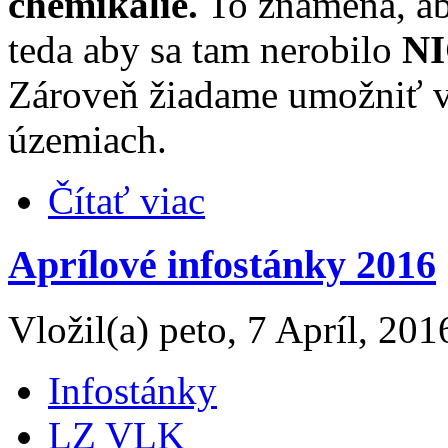
chemikálie.
To znamená, ab
teda aby sa tam nerobilo
NI
Zároveň žiadame umožniť v
územiach.
Čítať viac
Aprílové infostánky 2016
Vložil(a) peto, 7 Apríl, 201
Infostánky
LZ VLK