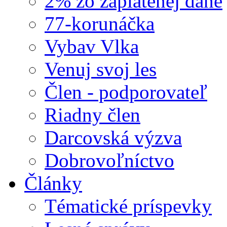
2% zo zaplatenej dane
77-korunáčka
Vybav Vlka
Venuj svoj les
Člen - podporovateľ
Riadny člen
Darcovská výzva
Dobrovoľníctvo
Články
Tématické príspevky