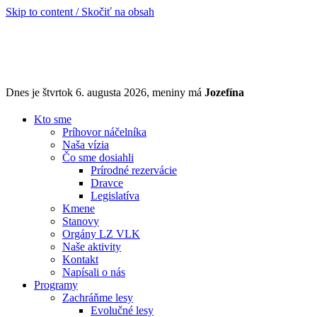
Skip to content / Skočiť na obsah
Dnes je štvrtok 6. augusta 2026, meniny má
Jozefína
Kto sme
Príhovor náčelníka
Naša vízia
Čo sme dosiahli
Prírodné rezervácie
Dravce
Legislatíva
Kmene
Stanovy
Orgány LZ VLK
Naše aktivity
Kontakt
Napísali o nás
Programy
Zachráňme lesy
Evolučné lesy