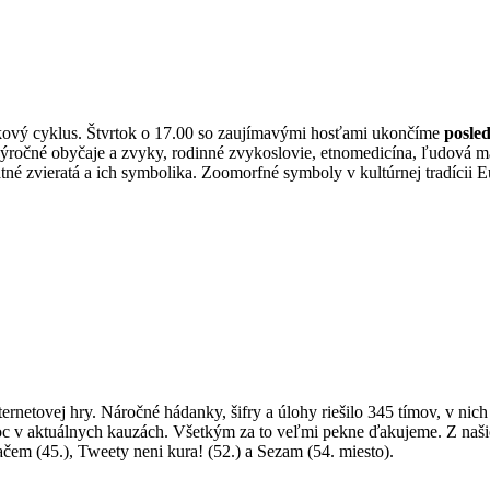
kový cyklus. Štvrtok o 17.00 so zaujímavými hosťami ukončíme
posle
 výročné obyčaje a zvyky, rodinné zvykoslovie, etnomedicína, ľudová m
né zvieratá a ich symbolika. Zoomorfné symboly v kultúrnej tradícii E
nternetovej hry. Náročné hádanky, šifry a úlohy riešilo 345 tímov, v n
 v aktuálnych kauzách. Všetkým za to veľmi pekne ďakujeme. Z našich si
ačem (45.), Tweety neni kura! (52.) a Sezam (54. miesto).