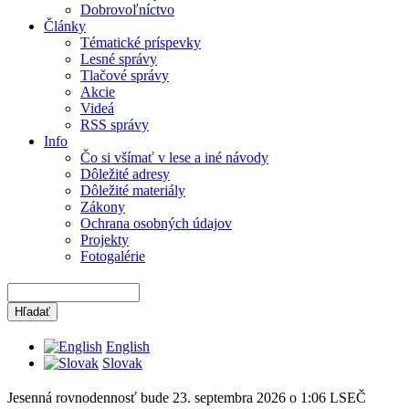
Dobrovoľníctvo
Články
Tématické príspevky
Lesné správy
Tlačové správy
Akcie
Videá
RSS správy
Info
Čo si všímať v lese a iné návody
Dôležité adresy
Dôležité materiály
Zákony
Ochrana osobných údajov
Projekty
Fotogalérie
English
Slovak
Jesenná rovnodennosť bude 23. septembra 2026 o 1:06 LSEČ