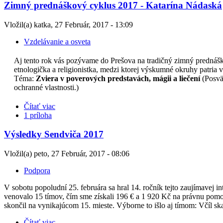
Zimný prednáškový cyklus 2017 - Katarína Nádaská
Vložil(a) katka, 27 Február, 2017 - 13:09
Vzdelávanie a osveta
Aj tento rok vás pozývame do Prešova na tradičný zimný prednáš
etnologička a religionistka, medzi ktorej výskumné okruhy patria
Téma:
Zviera v poverových predstavách, mágii a liečení
(Posvät
ochranné vlastnosti.)
Čítať viac
1 príloha
Výsledky Sendviča 2017
Vložil(a) peto, 27 Február, 2017 - 08:06
Podpora
V sobotu popoludní 25. februára sa hral 14. ročník tejto zaujímavej i
venovalo 15 tímov, čím sme získali 196 € a 1 920 Kč na právnu pomoc
skončil na vynikajúcom 15. mieste. Výborne to išlo aj tímom: Včíl sk
Čítať viac