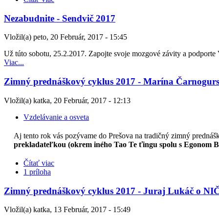
Nezabudnite - Sendvič 2017
Vložil(a) peto, 20 Február, 2017 - 15:45
Už túto sobotu, 25.2.2017. Zapojte svoje mozgové závity a podport
Viac...
Zimný prednáškový cyklus 2017 - Marína Čarnogurs
Vložil(a) katka, 20 Február, 2017 - 12:13
Vzdelávanie a osveta
Aj tento rok vás pozývame do Prešova na tradičný zimný prednáš
prekladateľkou (okrem iného Tao Te ťingu spolu s Egonom Bo
Čítať viac
1 príloha
Zimný prednáškový cyklus 2017 - Juraj Lukáč o NI
Vložil(a) katka, 13 Február, 2017 - 15:49