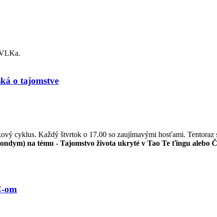
e VLKa.
ká o tajomstve
kový cyklus. Každý štvrtok o 17.00 so zaujímavými hosťami. Tentoraz
ndym) na tému - Tajomstvo života ukryté v Tao Te ťingu alebo Č
Č-om