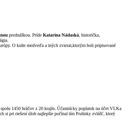
dnou
prednáškou. Príde
Katarína Nádaská
, historička,
ágia.
urópy. O kulte medveďa a iných zvierat,ktorým boli pripisované
ich spolu 1450 hráčov z 20 krajín. Účastnícky poplatok na účet VLKa
 pri riešení úloh najlepšie počínal tím Pralinky zvlášť, ktorý