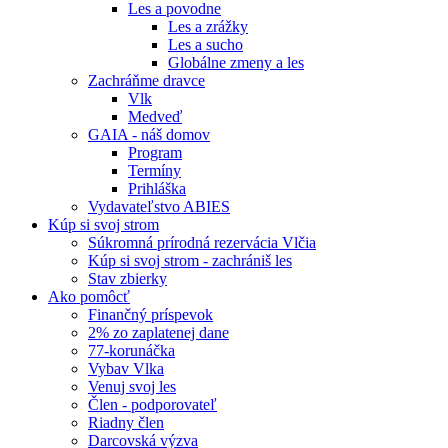
Les a povodne
Les a zrážky
Les a sucho
Globálne zmeny a les
Zachráňme dravce
Vlk
Medveď
GAIA - náš domov
Program
Termíny
Prihláška
Vydavateľstvo ABIES
Kúp si svoj strom
Súkromná prírodná rezervácia Vlčia
Kúp si svoj strom - zachrániš les
Stav zbierky
Ako pomôcť
Finančný príspevok
2% zo zaplatenej dane
77-korunáčka
Vybav Vlka
Venuj svoj les
Člen - podporovateľ
Riadny člen
Darcovská výzva