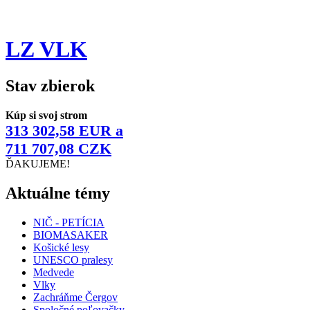
LZ VLK
Stav zbierok
Kúp si svoj strom
313 302,58 EUR a
711 707,08 CZK
ĎAKUJEME!
Aktuálne témy
NIČ - PETÍCIA
BIOMASAKER
Košické lesy
UNESCO pralesy
Medvede
Vlky
Zachráňme Čergov
Spoločné poľovačky