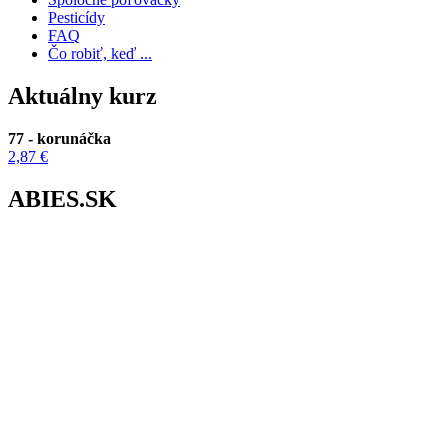
Pesticídy
FAQ
Čo robiť, keď ...
Aktuálny kurz
77 - korunáčka
2,87 €
ABIES.SK