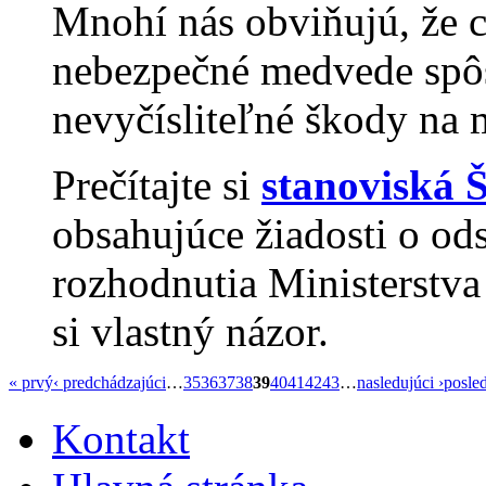
Mnohí nás obviňujú, že 
nebezpečné medvede spôs
nevyčísliteľné škody na 
Prečítajte si
stanoviská 
obsahujúce žiadosti o od
rozhodnutia Ministerstva
si vlastný názor.
« prvý
‹ predchádzajúci
…
35
36
37
38
39
40
41
42
43
…
nasledujúci ›
posle
Kontakt