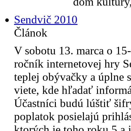
dom kultúry
Sendvič 2010
Článok
V sobotu 13. marca o 15-
ročník internetovej hry 
teplej obývačky a úplne s
viete, kde hľadať inform
Účastníci budú lúštiť šif
poplatok posielajú prihl
ktorých je toho roku 5 a 