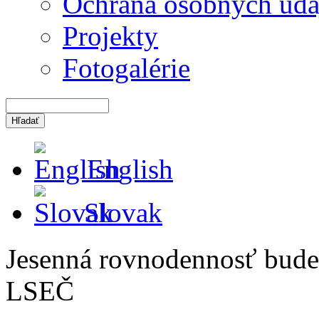
Ochrana osobných úda
Projekty
Fotogalérie
English
Slovak
Jesenná rovnodennosť bude
LSEČ