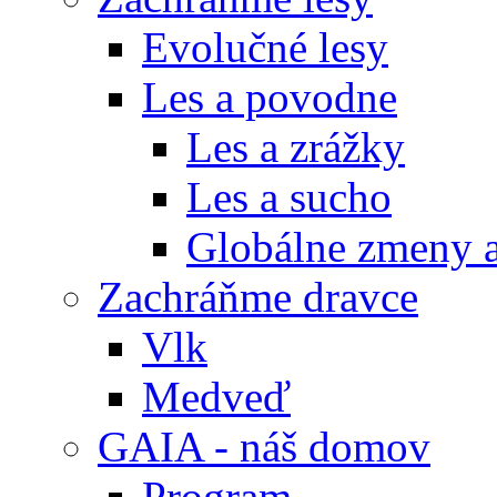
Evolučné lesy
Les a povodne
Les a zrážky
Les a sucho
Globálne zmeny a
Zachráňme dravce
Vlk
Medveď
GAIA - náš domov
Program