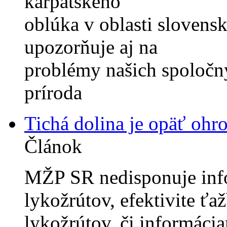
karpatského
oblúka v oblasti slovens
upozorňuje aj na
problémy našich spoločný
príroda
Tichá dolina je opäť ohr
Článok
MŽP SR nedisponuje info
lykožrútov, efektivite ťa
lykožrútov, či informáci