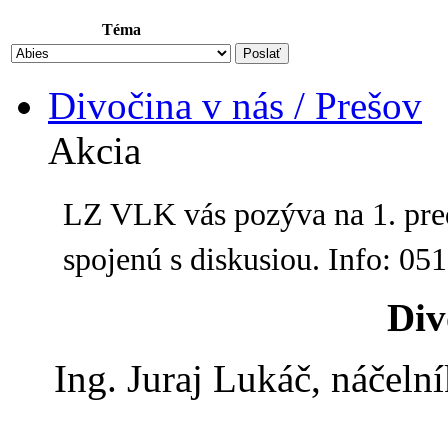
Téma
Divočina v nás / Prešov
Akcia
LZ VLK vás pozýva na 1. pre
spojenú s diskusiou. Info: 05
Div
Ing. Juraj Lukáč, náčel