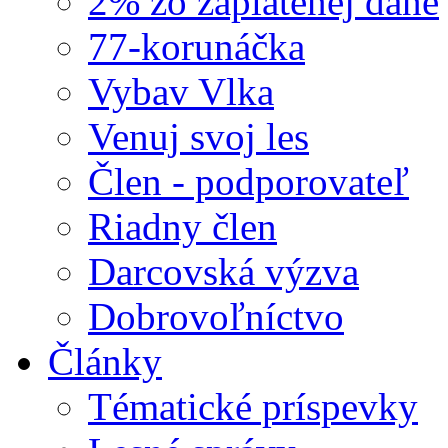
2% zo zaplatenej dane
77-korunáčka
Vybav Vlka
Venuj svoj les
Člen - podporovateľ
Riadny člen
Darcovská výzva
Dobrovoľníctvo
Články
Tématické príspevky