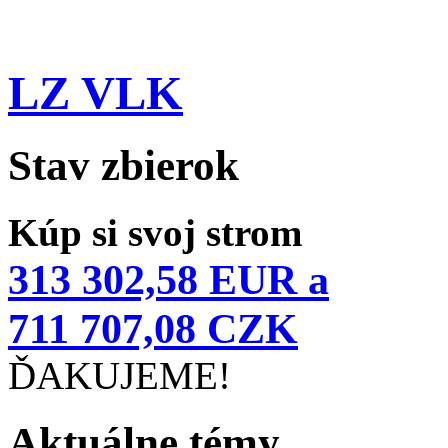
LZ VLK
Stav zbierok
Kúp si svoj strom
313 302,58 EUR a
711 707,08 CZK
ĎAKUJEME!
Aktuálne témy