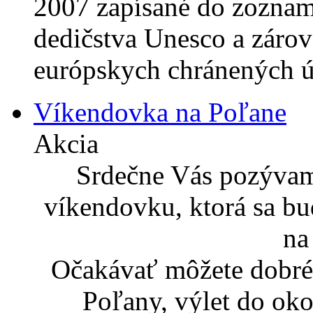
2007 zapísané do zoznam
dedičstva Unesco a zárov
európskych chránených ú
Víkendovka na Poľane
Akcia
Srdečne Vás pozývam
víkendovku, ktorá sa bu
na
Očakávať môžete dobré 
Poľany, výlet do okol