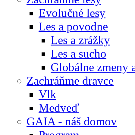
Evolučné lesy
Les a povodne
Les a zrážky
Les a sucho
Globálne zmeny a
Zachráňme dravce
Vlk
Medveď
GAIA - náš domov
Program