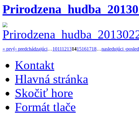
Prirodzena_hudba_20130
« prvý
‹ predchádzajúci
…
10
11
12
13
14
15
16
17
18
…
nasledujúci ›
posle
Kontakt
Hlavná stránka
Skočiť hore
Formát tlače