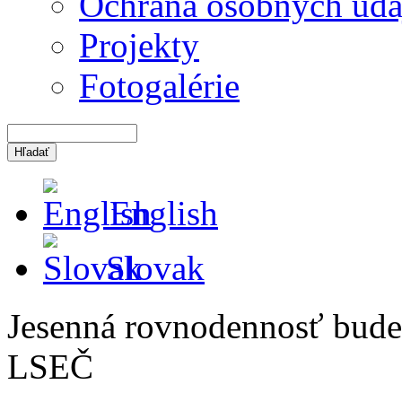
Ochrana osobných úda
Projekty
Fotogalérie
English
Slovak
Jesenná rovnodennosť bude
LSEČ