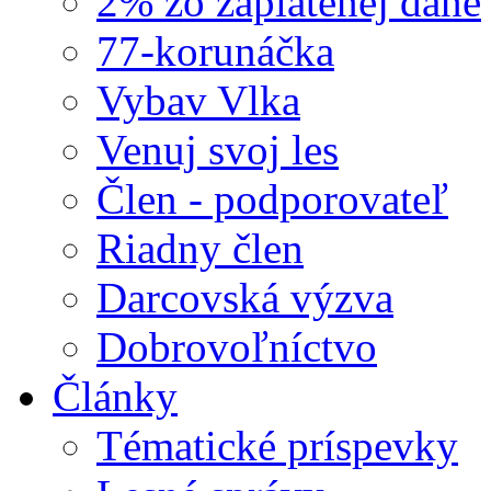
2% zo zaplatenej dane
77-korunáčka
Vybav Vlka
Venuj svoj les
Člen - podporovateľ
Riadny člen
Darcovská výzva
Dobrovoľníctvo
Články
Tématické príspevky