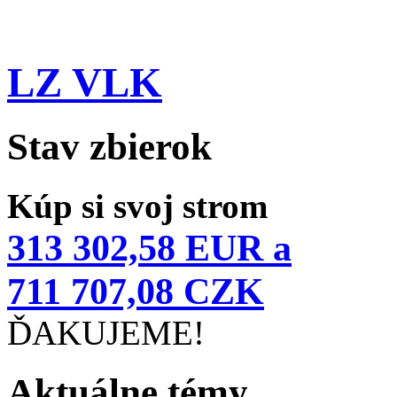
LZ VLK
Stav zbierok
Kúp si svoj strom
313 302,58 EUR a
711 707,08 CZK
ĎAKUJEME!
Aktuálne témy