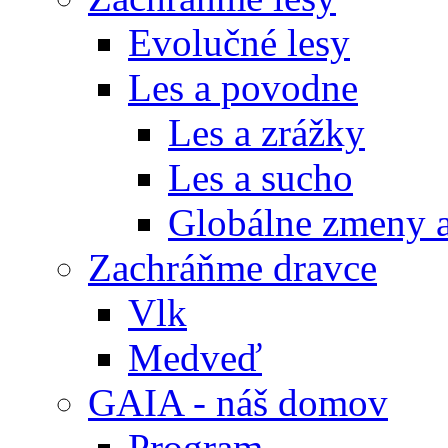
Evolučné lesy
Les a povodne
Les a zrážky
Les a sucho
Globálne zmeny a
Zachráňme dravce
Vlk
Medveď
GAIA - náš domov
Program