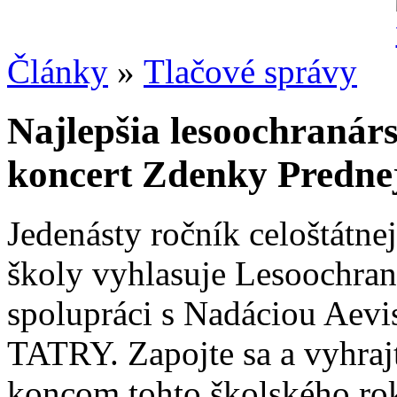
Články
»
Tlačové správy
Najlepšia lesoochranár
koncert Zdenky Predne
Jedenásty ročník celoštátne
školy vyhlasuje Lesoochra
spolupráci s Nadáciou Aev
TATRY. Zapojte sa a vyhrajt
koncom tohto školského rok