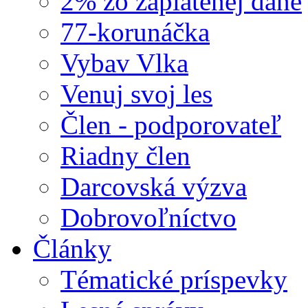
2% zo zaplatenej dane
77-korunáčka
Vybav Vlka
Venuj svoj les
Člen - podporovateľ
Riadny člen
Darcovská výzva
Dobrovoľníctvo
Články
Tématické príspevky