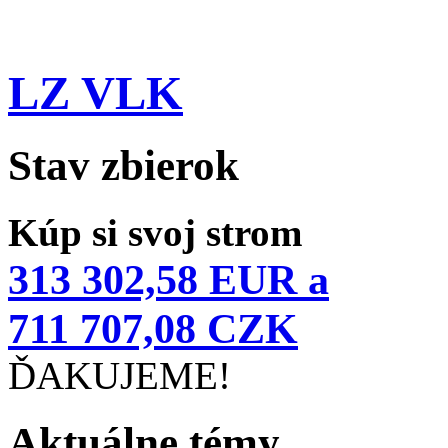
LZ VLK
Stav zbierok
Kúp si svoj strom
313 302,58 EUR a
711 707,08 CZK
ĎAKUJEME!
Aktuálne témy