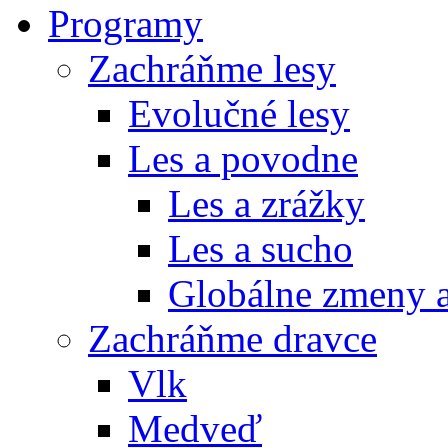
Programy
Zachráňme lesy
Evolučné lesy
Les a povodne
Les a zrážky
Les a sucho
Globálne zmeny a
Zachráňme dravce
Vlk
Medveď