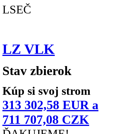
LSEČ
LZ VLK
Stav zbierok
Kúp si svoj strom
313 302,58 EUR a
711 707,08 CZK
ĎAKUJEME!