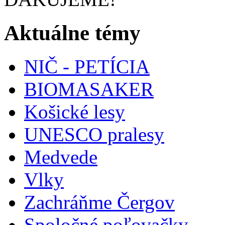
Aktuálne témy
NIČ - PETÍCIA
BIOMASAKER
Košické lesy
UNESCO pralesy
Medvede
Vlky
Zachráňme Čergov
Spoločné poľovačky