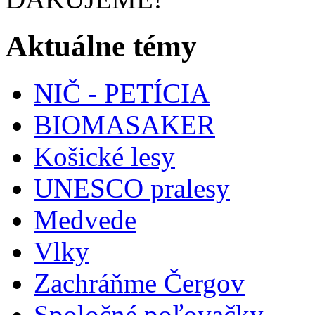
Aktuálne témy
NIČ - PETÍCIA
BIOMASAKER
Košické lesy
UNESCO pralesy
Medvede
Vlky
Zachráňme Čergov
Spoločné poľovačky