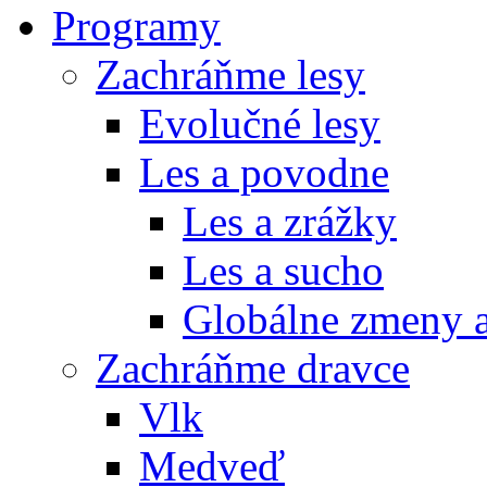
Programy
Zachráňme lesy
Evolučné lesy
Les a povodne
Les a zrážky
Les a sucho
Globálne zmeny a
Zachráňme dravce
Vlk
Medveď