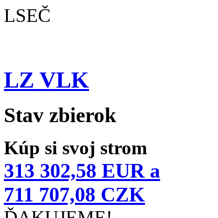
LSEČ
LZ VLK
Stav zbierok
Kúp si svoj strom
313 302,58 EUR a
711 707,08 CZK
ĎAKUJEME!