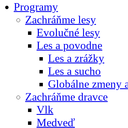
Programy
Zachráňme lesy
Evolučné lesy
Les a povodne
Les a zrážky
Les a sucho
Globálne zmeny a
Zachráňme dravce
Vlk
Medveď