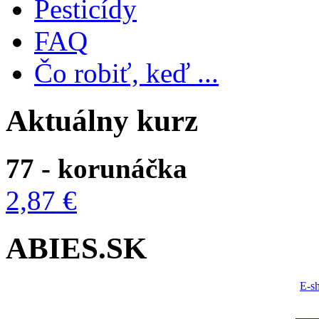
Pesticídy
FAQ
Čo robiť, keď ...
Aktuálny kurz
77 - korunáčka
2,87 €
ABIES.SK
E-s