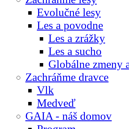
Evolučné lesy
Les a povodne
Les a zrážky
Les a sucho
Globálne zmeny a
Zachráňme dravce
Vlk
Medveď
GAIA - náš domov
Program