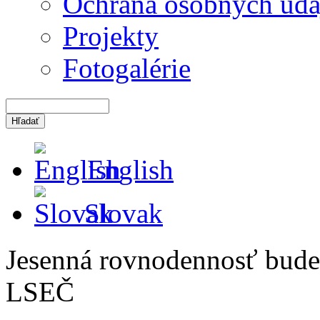
Ochrana osobných úda
Projekty
Fotogalérie
English
Slovak
Jesenná rovnodennosť bude
LSEČ