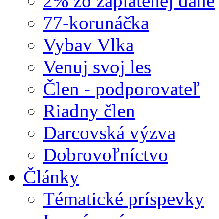
2% zo zaplatenej dane
77-korunáčka
Vybav Vlka
Venuj svoj les
Člen - podporovateľ
Riadny člen
Darcovská výzva
Dobrovoľníctvo
Články
Tématické príspevky