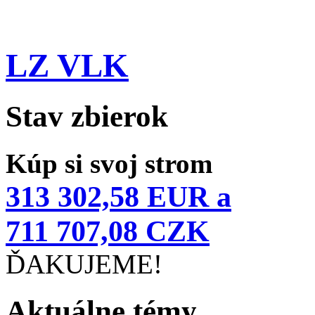
LZ VLK
Stav zbierok
Kúp si svoj strom
313 302,58 EUR a
711 707,08 CZK
ĎAKUJEME!
Aktuálne témy