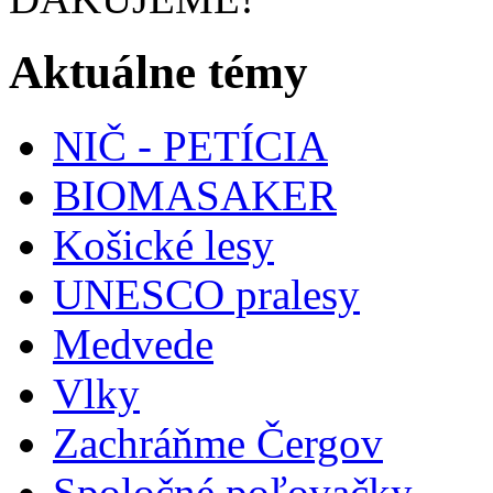
Aktuálne témy
NIČ - PETÍCIA
BIOMASAKER
Košické lesy
UNESCO pralesy
Medvede
Vlky
Zachráňme Čergov
Spoločné poľovačky