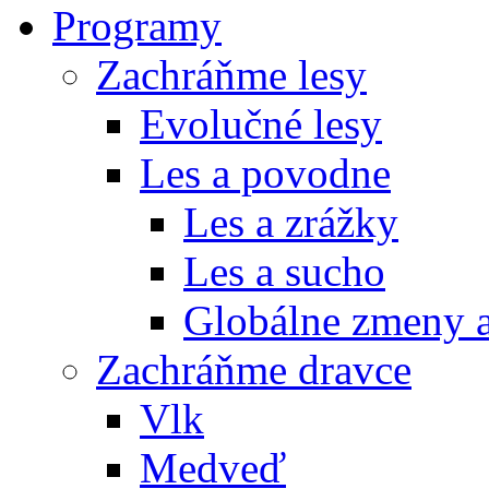
Programy
Zachráňme lesy
Evolučné lesy
Les a povodne
Les a zrážky
Les a sucho
Globálne zmeny a
Zachráňme dravce
Vlk
Medveď