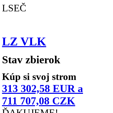
LSEČ
LZ VLK
Stav zbierok
Kúp si svoj strom
313 302,58 EUR a
711 707,08 CZK
ĎAKUJEME!