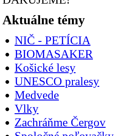
Aktuálne témy
NIČ - PETÍCIA
BIOMASAKER
Košické lesy
UNESCO pralesy
Medvede
Vlky
Zachráňme Čergov
Spoločné poľovačky