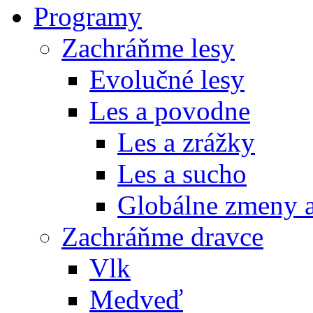
Programy
Zachráňme lesy
Evolučné lesy
Les a povodne
Les a zrážky
Les a sucho
Globálne zmeny a
Zachráňme dravce
Vlk
Medveď