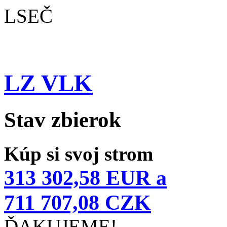
LSEČ
LZ VLK
Stav zbierok
Kúp si svoj strom
313 302,58 EUR a
711 707,08 CZK
ĎAKUJEME!