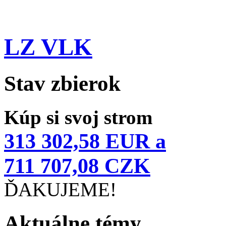
LZ VLK
Stav zbierok
Kúp si svoj strom
313 302,58 EUR a
711 707,08 CZK
ĎAKUJEME!
Aktuálne témy