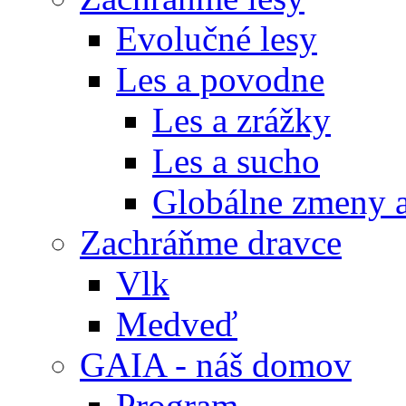
Evolučné lesy
Les a povodne
Les a zrážky
Les a sucho
Globálne zmeny a
Zachráňme dravce
Vlk
Medveď
GAIA - náš domov
Program