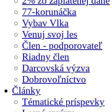
2% zo zaplatenej dane
77-korunáčka
Vybav Vlka
Venuj svoj les
Člen - podporovateľ
Riadny člen
Darcovská výzva
Dobrovoľníctvo
Články
Tématické príspevky