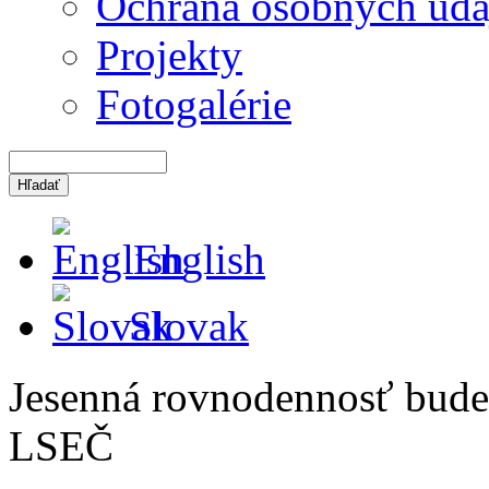
Ochrana osobných úda
Projekty
Fotogalérie
English
Slovak
Jesenná rovnodennosť bude
LSEČ