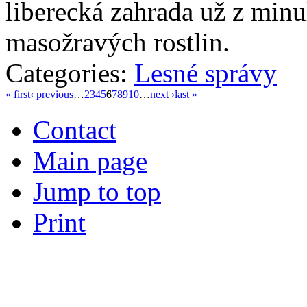
liberecká zahrada už z minu
masožravých rostlin.
Categories:
Lesné správy
« first
‹ previous
…
2
3
4
5
6
7
8
9
10
…
next ›
last »
Contact
Main page
Jump to top
Print