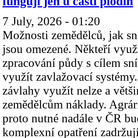
fungují jen u části plodin
7 July, 2026 - 01:20
Možnosti zemědělců, jak sn
jsou omezené. Někteří využí
zpracování půdy s cílem sní
využít zavlažovací systémy
závlahy využít nelze a větš
zemědělcům náklady. Agrárn
proto nutné nadále v ČR bu
komplexní opatření zadržují