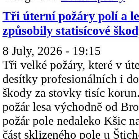
Tři úterní požáry polí a l
způsobily statisícové ško
8 July, 2026 - 19:15
Tři velké požáry, které v ú
desítky profesionálních i d
škody za stovky tisíc korun
požár lesa východně od Br
požár pole nedaleko Kšic na
část sklizeného pole u Štic