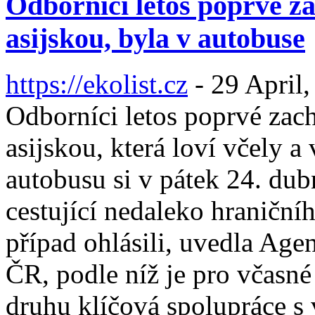
Odborníci letos poprvé za
asijskou, byla v autobuse
https://ekolist.cz
-
29 April,
Odborníci letos poprvé zac
asijskou, která loví včely 
autobusu si v pátek 24. dub
cestující nedaleko hraničn
případ ohlásili, uvedla Age
ČR, podle níž je pro včasn
druhu klíčová spolupráce s 