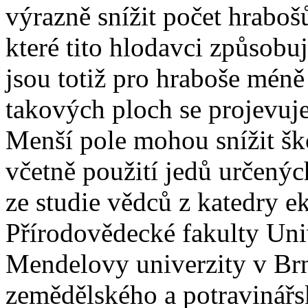
výrazně snížit počet hrabošů
které tito hlodavci způsob
jsou totiž pro hraboše méně 
takových ploch se projevuje
Menší pole mohou snížit ško
včetně použití jedů určený
ze studie vědců z katedry ek
Přírodovědecké fakulty Uni
Mendelovy univerzity v Brn
zemědělského a potravinář