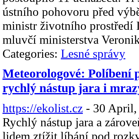
ústního pohovoru před výb
ministr životního prostředí 
mluvčí ministerstva Veronik
Categories:
Lesné správy
Meteorologové: Políbení po
rychlý nástup jara i mraz
https://ekolist.cz
-
30 April,
Rychlý nástup jara a zárove
lidem ztížit líbání pod rozk