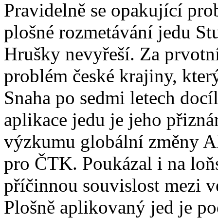
Pravidelně se opakující pr
plošné rozmetávání jedu St
Hrušky nevyřeší. Za prvotní
problém české krajiny, který
Snaha po sedmi letech docí
aplikace jedu je jeho přizn
výzkumu globální změny A
pro ČTK. Poukázal i na loňs
příčinnou souvislost mezi v
Plošně aplikovaný jed je po