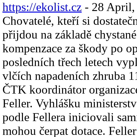
https://ekolist.cz
-
28 April,
Chovatelé, kteří si dostateč
přijdou na základě chystan
kompenzace za škody po opa
posledních třech letech vyp
vlčích napadeních zhruba 11
ČTK koordinátor organizac
Feller. Vyhlášku ministerst
podle Fellera iniciovali sam
mohou čerpat dotace. Feller