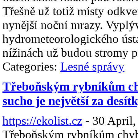
Třešně už totiž místy odkve
nynější noční mrazy. Vyplý
hydrometeorologického ús
nížinách už budou stromy 
Categories:
Lesné správy
Třeboňským rybníkům chy
sucho je největší za desítk
https://ekolist.cz
-
30 April,
Třeboňským rybníkům chybí