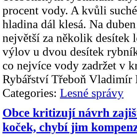
procent vody. A kvůli such
hladina dál klesá. Na dube
největší za několik desítek
výlov u dvou desítek rybník
co nejvíce vody zadržet v k
Rybářství Třeboň Vladimír
Categories:
Lesné správy
Obce kritizují návrh zaji
koček, chybí jim kompen