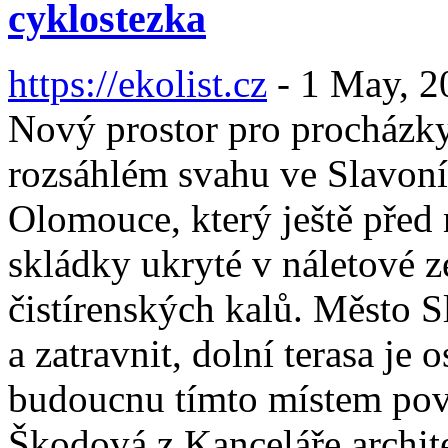
cyklostezka
https://ekolist.cz
-
1 May, 2
Nový prostor pro procházky
rozsáhlém svahu ve Slavoní
Olomouce, který ještě před 
skládky ukryté v náletové z
čistírenských kalů. Město S
a zatravnit, dolní terasa j
budoucnu tímto místem pove
Škodová z Kanceláře archit