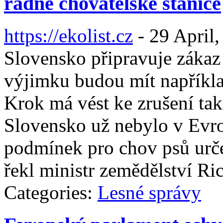
řádné chovatelské stanice
https://ekolist.cz
-
29 April,
Slovensko připravuje záka
výjimku budou mít napříkla
Krok má vést ke zrušení ta
Slovensko už nebylo v Evro
podmínek pro chov psů urč
řekl ministr zemědělství Ri
Categories:
Lesné správy