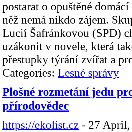
postarat o opuštěné domácí z
něž nemá nikdo zájem. Skup
Lucií Šafránkovou (SPD) ch
uzákonit v novele, která ta
přestupky týrání zvířat a pr
Categories:
Lesné správy
Plošné rozmetání jedu pro
přírodovědec
https://ekolist.cz
-
27 April,