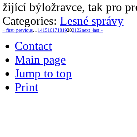
žijící býložravce, tak pro p
Categories:
Lesné správy
« first
‹ previous
…
14
15
16
17
18
19
20
21
22
next ›
last »
Contact
Main page
Jump to top
Print