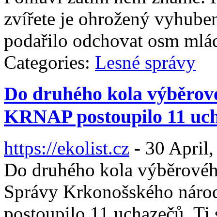
zvířete je ohrožený vyhuben
podařilo odchovat osm mlá
Categories:
Lesné správy
Do druhého kola výběrové
KRNAP postoupilo 11 uc
https://ekolist.cz
-
30 April,
Do druhého kola výběrového
Správy Krkonošského nár
postoupilo 11 uchazečů. Ti 