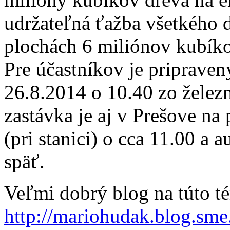
udržateľná ťažba všetkého d
plochách 6 miliónov kubíko
Pre účastníkov je pripraven
26.8.2014 o 10.40 zo železn
zastávka je aj v Prešove n
(pri stanici) o cca 11.00 a 
späť.
Veľmi dobrý blog na túto t
http://mariohudak.blog.sm