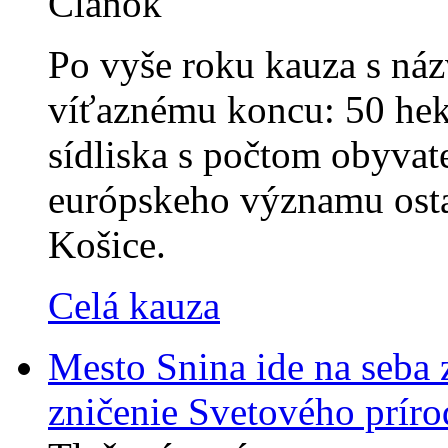
Článok
Po vyše roku kauza s ná
víťaznému koncu: 50 hektá
sídliska s počtom obyvat
európskeho významu ost
Košice.
Celá kauza
Mesto Snina ide na seba 
zničenie Svetového prír