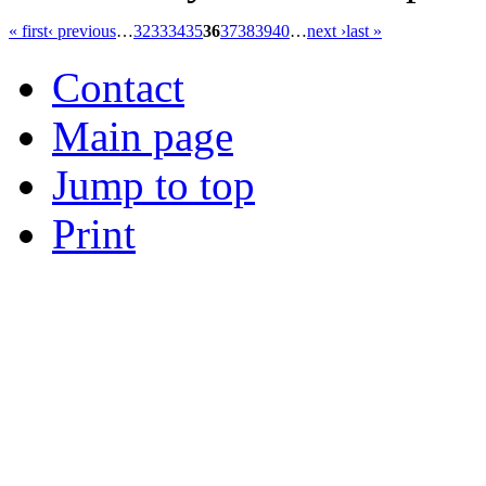
« first
‹ previous
…
32
33
34
35
36
37
38
39
40
…
next ›
last »
Contact
Main page
Jump to top
Print