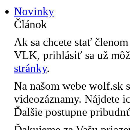
Novinky
Článok
Ak sa chcete stať členo
VLK, prihlásiť sa už môž
stránky
.
Na našom webe wolf.sk si
videozáznamy. Nájdete i
Ďalšie postupne pribudnú
Ďakujeme za Vašu priaze