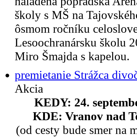
naladená popradská Arén
školy s MŠ na Tajovského
ôsmom ročníku celosloven
Lesoochranársku školu 2
Miro Šmajda s kapelou.
premietanie Strážca divo
Akcia
KEDY: 24. septembe
KDE: Vranov nad To
(od cesty bude smer na m