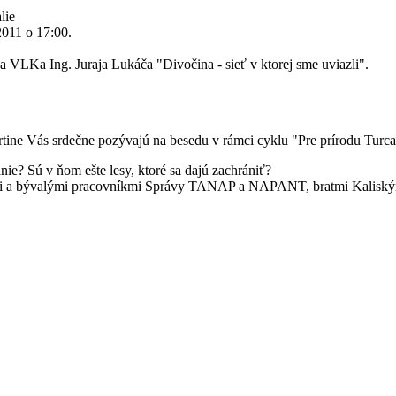
lie
2011 o 17:00.
ka VLKa Ing. Juraja Lukáča "Divočina - sieť v ktorej sme uviazli".
ine Vás srdečne pozývajú na besedu v rámci cyklu "Pre prírodu Turca
ie? Sú v ňom ešte lesy, ktoré sa dajú zachrániť?
ármi a bývalými pracovníkmi Správy TANAP a NAPANT, bratmi Kaliský