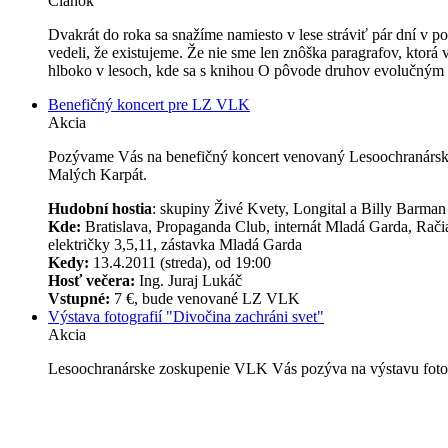
Článok
Dvakrát do roka sa snažíme namiesto v lese stráviť pár dní v po
vedeli, že existujeme. Že nie sme len znôška paragrafov, ktorá
hlboko v lesoch, kde sa s knihou O pôvode druhov evolučným
Benefičný koncert pre LZ VLK
Akcia
Pozývame Vás na benefičný koncert venovaný Lesoochranárske
Malých Karpát.
Hudobní hostia
: skupiny Živé Kvety, Longital a Billy Barman
Kde:
Bratislava, Propaganda Club, internát Mladá Garda,
Rači
električky 3,5,11, zástavka Mladá Garda
Kedy:
13.4.2011 (streda), od 19:00
Hosť večera:
Ing. Juraj Lukáč
Vstupné:
7
€, bude venované LZ VLK
Výstava fotografií "Divočina zachráni svet"
Akcia
Lesoochranárske zoskupenie VLK Vás pozýva na výstavu fotogr