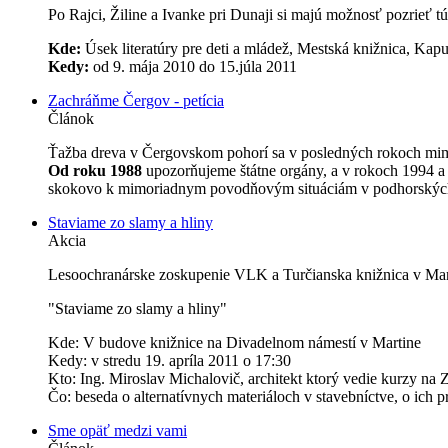
Po Rajci, Žiline a Ivanke pri Dunaji si majú možnosť pozrieť tú
Kde:
Úsek literatúry pre deti a mládež, Mestská knižnica, Kapu
Kedy:
od 9. mája 2010 do 15.júla 2011
Zachráňme Čergov - petícia
Článok
Ťažba dreva v Čergovskom pohorí sa v posledných rokoch mi
Od roku 1988
upozorňujeme štátne orgány, a v rokoch 1994 a 
skokovo k mimoriadnym povodňovým situáciám v podhorských
Staviame zo slamy a hliny
Akcia
Lesoochranárske zoskupenie VLK a Turčianska knižnica v M
"Staviame zo slamy a hliny"
Kde: V budove knižnice na Divadelnom námestí v Martine
Kedy: v stredu 19. apríla 2011 o 17:30
Kto: Ing. Miroslav Michalovič, architekt ktorý vedie kurzy na 
Čo: beseda o alternatívnych materiáloch v stavebníctve, o ich 
Sme opäť medzi vami