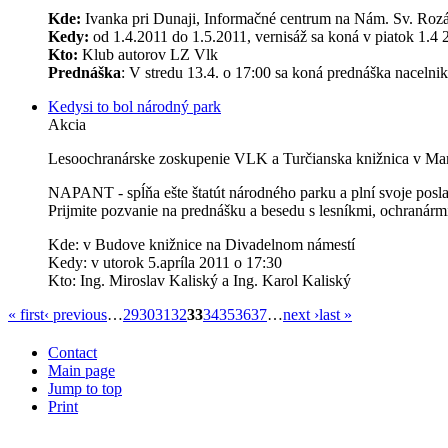
Kde:
Ivanka pri Dunaji, Informačné centrum na Nám. Sv. Rozá
Kedy:
od 1.4.2011 do 1.5.2011, vernisáž sa koná v piatok 1.4 
Kto:
Klub autorov LZ Vlk
Prednáška
: V stredu 13.4. o 17:00 sa koná prednáška nacelni
Kedysi to bol národný park
Akcia
Lesoochranárske zoskupenie VLK a Turčianska knižnica v Mart
NAPANT - spĺňa ešte štatút národného parku a plní svoje poslan
Prijmite pozvanie na prednášku a besedu s lesníkmi, ochran
Kde: v Budove knižnice na Divadelnom námestí
Kedy: v utorok 5.apríla 2011 o 17:30
Kto: Ing. Miroslav Kaliský a Ing. Karol Kaliský
« first
‹ previous
…
29
30
31
32
33
34
35
36
37
…
next ›
last »
Contact
Main page
Jump to top
Print