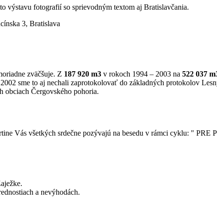
to výstavu fotografií so sprievodným textom aj Bratislavčania.
cínska 3, Bratislava
moriadne zväčšuje. Z
187 920 m3
v rokoch 1994 – 2003 na
522 037 m
2002 sme to aj nechali zaprotokolovať do základných protokolov Lesnýc
 obciach Čergovského pohoria.
artine Vás všetkých srdečne pozývajú na besedu v rámci cyklu: " 
Zaježke.
prednostiach a nevýhodách.