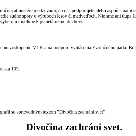
uličnej atmosfére medzi vami, čo nás podporujete alebo aspoň s nami sym
 vedie súdne spory o výruboch lesov či medveďoch. Nie sme ani tlupa ši
 výberom modlíme k planetárnemu duchovi.
mu zoskupeniu VLK a na podporu vyhlásenia Evolučného parku Bratisl
anska 103,
afií so sprievodným textom "Divočina zachráni svet" .
Divočina zachráni svet.