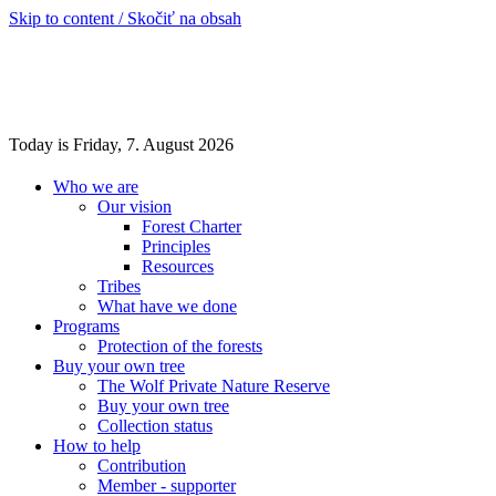
Skip to content / Skočiť na obsah
Today is Friday, 7. August 2026
Who we are
Our vision
Forest Charter
Principles
Resources
Tribes
What have we done
Programs
Protection of the forests
Buy your own tree
The Wolf Private Nature Reserve
Buy your own tree
Collection status
How to help
Contribution
Member - supporter