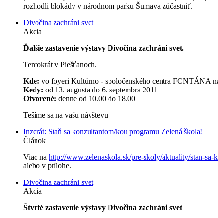
rozhodli blokády v národnom parku Šumava zúčastniť.
Divočina zachráni svet
Akcia
Ďalšie zastavenie výstavy Divočina zachráni svet.
Tentokrát v Piešťanoch.
Kde:
vo foyeri Kultúrno - spoločenského centra FONTÁNA na
Kedy:
od 13. augusta do 6. septembra 2011
Otvorené:
denne od 10.00 do 18.00
Tešíme sa na vašu návštevu.
Inzerát: Staň sa konzultantom/kou programu Zelená škola!
Článok
Viac na
http://www.zelenaskola.sk/pre-skoly/aktuality/stan-sa-
alebo v prílohe.
Divočina zachráni svet
Akcia
Štvrté zastavenie výstavy Divočina zachráni svet