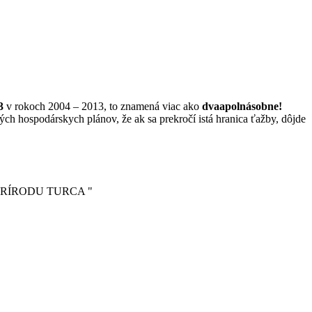
3
v rokoch 2004 – 2013, to znamená viac ako
dvaapolnásobne!
h hospodárskych plánov, že ak sa prekročí istá hranica ťažby, dôjde
PRE PRÍRODU TURCA "