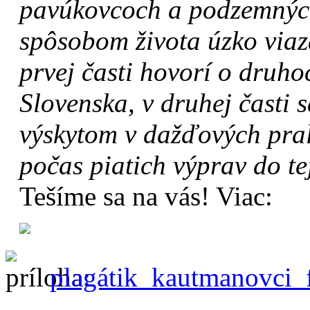
pavúkovcoch a podzemnýc
spôsobom života úzko viaza
prvej časti hovorí o druh
Slovenska, v druhej časti 
výskytom v dažďových pra
počas piatich výprav do te
Tešíme sa na vás! Viac:
plagátik_kautmanovci_f