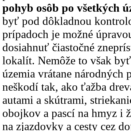
pohyb osôb po všetkých 
byť pod dôkladnou kontrol
prípadoch je možné úpravo
dosiahnuť čiastočné zneprí
lokalít. Nemôže to však by
územia vrátane národných p
neškodí tak, ako ťažba dreva
autami a skútrami, striekan
obojkov a pascí na hmyz i ž
na zjazdovky a cesty cez d