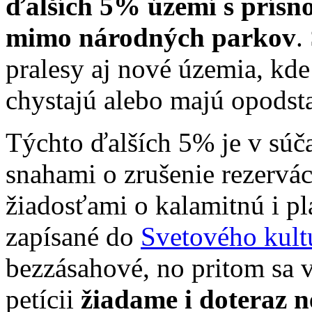
ďalších 5% území s prísn
mimo národných parkov
.
pralesy aj nové územia, kde
chystajú alebo majú opodsta
Týchto ďalších 5% je v súč
snahami o zrušenie rezervác
žiadosťami o kalamitnú i pl
zapísané do
Svetového kul
bezzásahové, no pritom sa 
petícii
žiadame i doteraz 