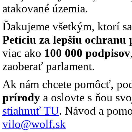
atakované územia.
Ďakujeme všetkým, ktorí sa 
Petíciu za lepšiu ochranu 
viac ako
100 000 podpisov
zaoberať parlament.
Ak nám chcete pomôcť, po
prírody
a oslovte s ňou svo
stiahnuť TU
. Návod a pomo
vilo@wolf.sk