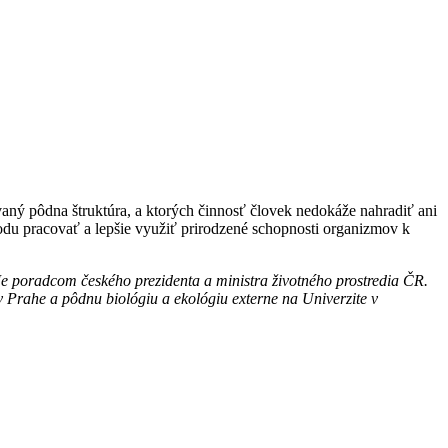
zvaný pôdna štruktúra, a ktorých činnosť človek nedokáže nahradiť ani
odu pracovať a lepšie využiť prirodzené schopnosti organizmov k
Je poradcom českého prezidenta a ministra životného prostredia ČR.
v Prahe a pôdnu biológiu a ekológiu externe na Univerzite v