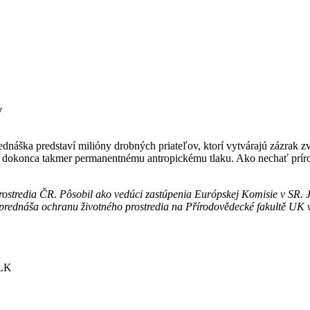
y
rednáška predstaví milióny drobných priateľov, ktorí vytvárajú zázrak 
i a dokonca takmer permanentnému antropickému tlaku. Ako nechať prír
prostredia ČR. Pôsobil ako vedúci zastúpenia Európskej Komisie v SR. 
a prednáša ochranu životného prostredia na Přírodovědecké fakultě UK 
VLK