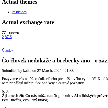
Actual themes
Pesticides
Actual exchange rate
77 - crown
2,87 €
Články
Čo človek nedokáže a breberky áno - o záz
Submitted by katka on 27 March, 2025 - 21:33.
Pozývame vás na 29. ročník vlčieho prednáškového cyklu. VLK od konca 
nám prinášajú inšpirujúce pohľady a čerstvé poznatky.
6. 3.
Žij a nech žít: Co nás může naučit pokrok v AI o lidských právech
Petr Tureček, evolučný biológ