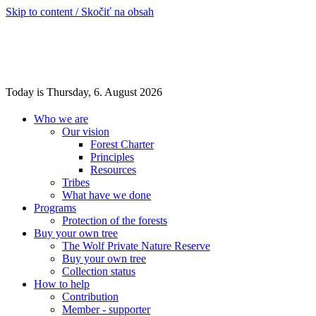
Skip to content / Skočiť na obsah
Today is Thursday, 6. August 2026
Who we are
Our vision
Forest Charter
Principles
Resources
Tribes
What have we done
Programs
Protection of the forests
Buy your own tree
The Wolf Private Nature Reserve
Buy your own tree
Collection status
How to help
Contribution
Member - supporter