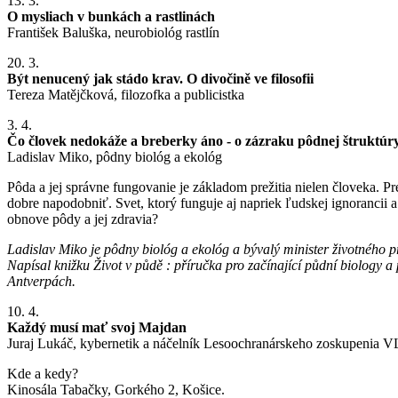
13. 3.
O mysliach v bunkách a rastlinách
František Baluška, neurobiológ rastlín
20. 3.
Být nenucený jak stádo krav. O divočině ve filosofii
Tereza Matějčková, filozofka a publicistka
3. 4.
Čo človek nedokáže a breberky áno - o zázraku pôdnej štruktúr
Ladislav Miko, pôdny biológ a ekológ
Pôda a jej správne fungovanie je základom prežitia nielen človeka. P
dobre napodobniť. Svet, ktorý funguje aj napriek ľudskej ignoranci
obnove pôdy a jej zdravia?
Ladislav Miko je pôdny biológ a ekológ a bývalý minister životného 
Napísal knižku Život v půdě : příručka pro začínající půdní biology 
Antverpách.
10. 4.
Každý musí mať svoj Majdan
Juraj Lukáč, kybernetik a náčelník Lesoochranárskeho zoskupenia 
Kde a kedy?
Kinosála Tabačky, Gorkého 2, Košice.